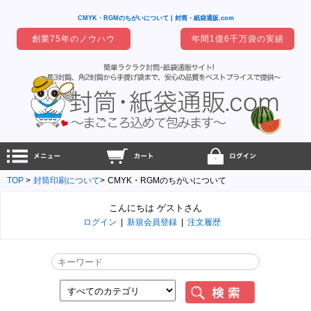
CMYK・RGMのちがいについて | 封筒・紙袋通販.com
創業75年のノウハウ
年間1億6千万袋の実績
TOP
封筒印刷について
CMYK・RGMのちがいについて
こんにちは ゲストさん
ログイン
|
新規会員登録
|
注文履歴