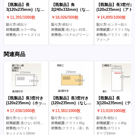
【既製品】長
【既製品】角
【既製品】長3窓付き
3(120x235mm)（な
2(240x332mm)（な
(120x235mm)（アド
し）
し）
ア）(C貼)
￥11,391/1000枚
￥18,026/500枚
￥14,895/1000枚
貼り方:
横貼り
貼り方:
横貼り
貼り方:
センター貼り
封筒紙質:
カラー85g
封筒紙質:
透けない封筒パステル100g
封筒紙質:
クラフト70g
封筒色:
カラーミズイロ
封筒色:
パステルグリーン
封筒色:
クラフト（茶）色
アドヘア
関連商品
【既製品】長3窓付き
【既製品】長3窓付き
【既製品】長
(120x235mm)（ホット
(120x235mm)（なし）
3(120x235mm)（テー
メルト10mm）(C貼)
(C貼)
プ10mm）
￥17,036/1000枚
￥13,381/1000枚
￥13,010/1000枚
貼り方:
センター貼り
貼り方:
センター貼り
貼り方:
横貼り
封筒紙質:
透けない封筒ケント80g
封筒紙質:
クラフト85g
封筒紙質:
ケント80g
封筒色:
ホワイト
封筒色:
クラフト（茶）色
封筒色:
ホワイト
ホットメルト10mm
テープ10mm