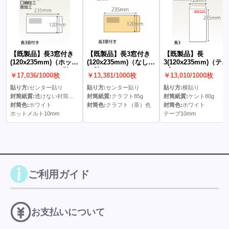
【既製品】長3窓付き
【既製品】長3窓付き
【既製品】長
(120x235mm)（ホット
(120x235mm)（なし）
3(120x235mm)（テー
メルト10mm）(C貼)
(C貼)
プ10mm）
￥17,036/1000枚
￥13,381/1000枚
￥13,010/1000枚
貼り方:
センター貼り
貼り方:
センター貼り
貼り方:
横貼り
封筒紙質:
透けない封筒ケント80g
封筒紙質:
クラフト85g
封筒紙質:
ケント80g
封筒色:
ホワイト
封筒色:
クラフト（茶）色
封筒色:
ホワイト
ホットメルト10mm
テープ10mm
ご利用ガイド
お支払いについて