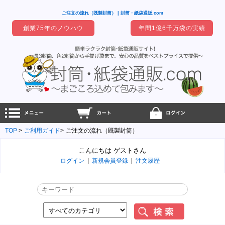
ご注文の流れ（既製封筒） | 封筒・紙袋通販.com
創業75年のノウハウ
年間1億6千万袋の実績
TOP
ご利用ガイド
ご注文の流れ（既製封筒）
こんにちは ゲストさん
ログイン
|
新規会員登録
|
注文履歴