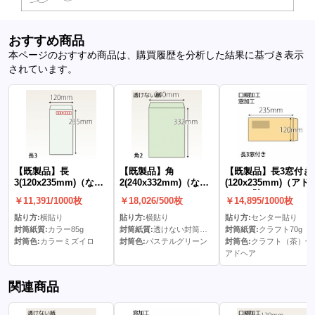
おすすめ商品
本ページのおすすめ商品は、購買履歴を分析した結果に基づき表示
されています。
【既製品】長
【既製品】角
【既製品】長3窓付き
3(120x235mm)（な
2(240x332mm)（な
(120x235mm)（アド
し）
し）
ア）(C貼)
￥11,391/1000枚
￥18,026/500枚
￥14,895/1000枚
貼り方:
横貼り
貼り方:
横貼り
貼り方:
センター貼り
封筒紙質:
カラー85g
封筒紙質:
透けない封筒パステル100g
封筒紙質:
クラフト70g
封筒色:
カラーミズイロ
封筒色:
パステルグリーン
封筒色:
クラフト（茶）色
アドヘア
関連商品