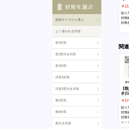
し）
￥11
貼り方
封筒
規格サイズから選ぶ
封筒色
よく使われる封筒
長3封筒
関連
長3窓付き封筒
長4封筒
洋長3封筒
【既
洋長3窓付き封筒
き(1
ット
￥17
角2封筒
(C貼
貼り方
角8封筒
封筒
封筒色
ホッ
窓付き封筒