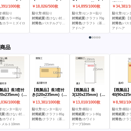
し）
ドヘア）(C貼)
明封筒(アド
,391/1000枚
￥18,026/500枚
￥14,895/1000枚
￥34,381/
貼)
:
横貼り
貼り方:
横貼り
貼り方:
センター貼り
貼り方:
セン
紙質:
カラー85g
封筒紙質:
透けない封筒パステル100g
封筒紙質:
クラフト70g
封筒紙質:
【透けないパス
:
カラーミズイロ
封筒色:
パステルグリーン
封筒色:
クラフト（茶）色
封筒色:
パス
アドヘア
アドヘア
商品
製品】長3窓付
【既製品】長3窓付
【既製品】長
【既製品】
20x235mm)（ホ
き(120x235mm)（な
3(120x235mm)（テ
40(90x2
メルト10mm）
し）(C貼)
ープ10mm）
し）
,036/1000枚
￥13,381/1000枚
￥13,010/1000枚
￥8,981/1
)
:
センター貼り
貼り方:
センター貼り
貼り方:
横貼り
貼り方:
横貼
紙質:
透けない封筒ケント80g
封筒紙質:
クラフト85g
封筒紙質:
ケント80g
封筒紙質:
ク
:
ホワイト
封筒色:
クラフト（茶）色
封筒色:
ホワイト
封筒色:
クラフ
トメルト10mm
テープ10mm