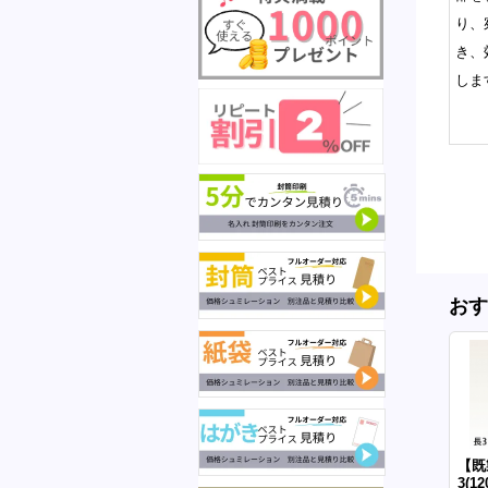
り、
き、
しま
おす
【既
3(1