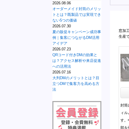
2026.08.06
オーダーメイド封筒のメリッ
トとは？既製品では実現でき
ない5つの価値
2026.07.30
窓加
夏の販促キャンペーン成功事
生産
例｜集客につながるDM活用
アイデア
2026.07.23
QRコード付きDMの効果と
は？アクセス解析や来店促進
への活用法
2026.07.16
大判DMのメリットとは？目
立つDMで集客力を高める方
法
封筒
ィル
す。
部を