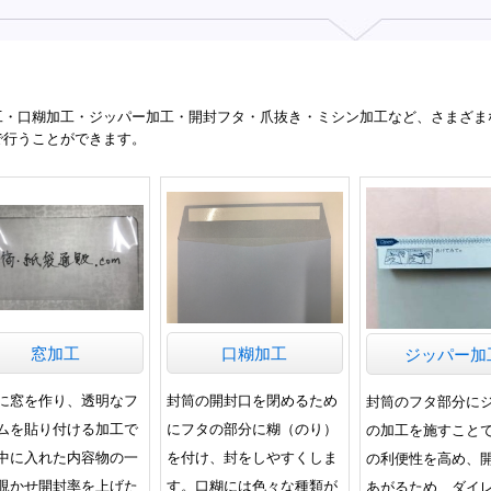
工・口糊加工・ジッパー加工・開封フタ・爪抜き・ミシン加工など、さまざま
で行うことができます。
窓加工
口糊加工
ジッパー加
に窓を作り、透明なフ
封筒の開封口を閉めるため
封筒のフタ部分に
ムを貼り付ける加工で
にフタの部分に糊（のり）
の加工を施すこと
中に入れた内容物の一
を付け、封をしやすくしま
の利便性を高め、
覗かせ開封率を上げた
す。口糊には色々な種類が
あがるため、ダイ