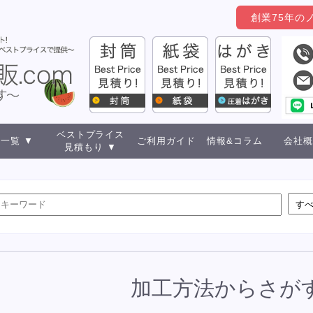
創業75年の
ベストプライス
一覧 ▼
ご利用ガイド
情報&コラム
会社概
見積もり ▼
加工方法からさが