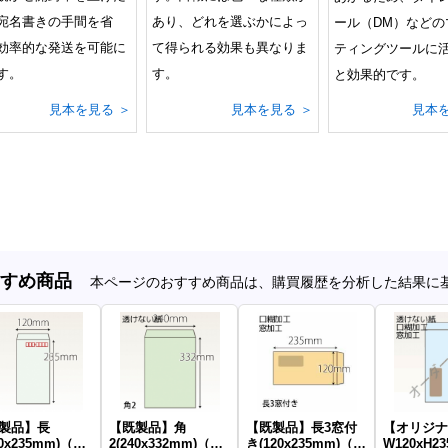
宛名書きの手間を省
あり、どれを選ぶかによっ
ール（DM）などの
効率的な発送を可能に
て得られる効果も異なりま
ティングツールに
す。
す。
と効果的です。
見本を見る ＞
見本を見る ＞
見本を
すめ商品
本ページのおすすめ商品は、購買履歴を分析した結果に
製品】長
【既製品】角
【既製品】長3窓付
【オリジナ
20x235mm)（な
2(240x332mm)（な
き(120x235mm)（ア
W120xH23