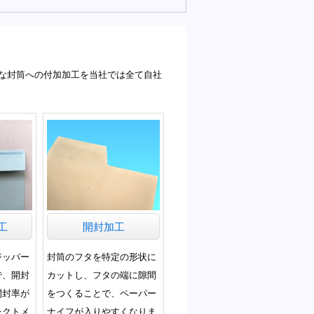
な封筒への付加加工を当社では全て自社
工
開封加工
ジッパー
封筒のフタを特定の形状に
で、開封
カットし、フタの端に隙間
開封率が
をつくることで、ペーパー
レクトメ
ナイフが入りやすくなりま