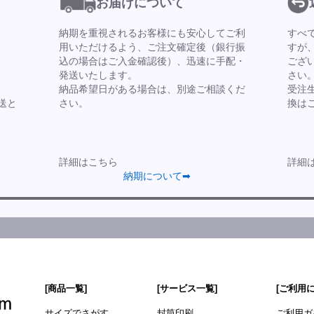
お届けについて
納期を重視されるお客様にも安心してご利
すべ
用いただけるよう、ご注文確定後（銀行振
すが
込の場合はご入金確認後）、迅速に手配・
ござ
発送いたします。
さい
納品希望日がある場合は、別途ご相談くだ
受注
送と
さい。
換は
詳細はこちら
詳細
納期について➡
[商品一覧]
[サービス一覧]
[ご利用
サイズでさがす
封筒印刷
ご利用ガ