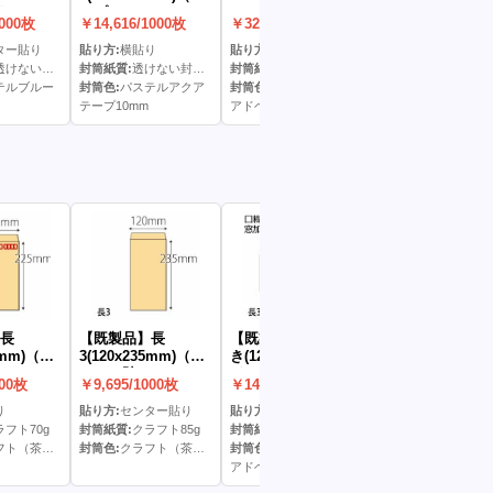
ヘア)(C
ープ10mm）
カマス貼窓明封筒(ア
カマス貼窓明封筒
1000枚
￥14,616/1000枚
￥32,830/1000枚
￥38,698/1000枚
ドヘア)(両横貼)
ラビア)(両横貼)
ター貼り
貼り方:
横貼り
貼り方:
内両横貼り
貼り方:
内両横貼り
テルカラー（＝ハーフトーン９９）】
封筒紙質:
透けない封筒パステル80g
封筒紙質:
色上質
封筒紙質:
上質
テルブルー
封筒色:
パステルアクア
封筒色:
アイボリー
封筒色:
ホワイト
テープ10mm
アドヘア
アラビア
長
【既製品】長
【既製品】長3窓付
【既製品】長3窓
25mm)（な
3(120x235mm)（な
き(120x235mm)（ア
き(120x235mm
し）(C貼)
ドヘア）(C貼)
ドヘア）(C貼)
000枚
￥9,695/1000枚
￥14,895/1000枚
￥16,808/1000枚
り
貼り方:
センター貼り
貼り方:
センター貼り
貼り方:
センター貼
ラフト70g
封筒紙質:
クラフト85g
封筒紙質:
クラフト70g
封筒紙質:
透けない封筒ケント80
ト（茶）色
封筒色:
クラフト（茶）色
封筒色:
クラフト（茶）色
封筒色:
ホワイト
アドヘア
アドヘア