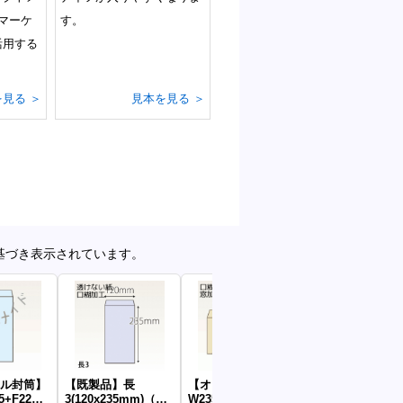
マーケ
す。
活用する
見る ＞
見本を見る ＞
基づき表示されています。
ル封筒】
【既製品】長
【オリジナル封筒】
【オリジナル封
5+F22窓
3(120x235mm)（テ
W235xH120+F35内
W229xH162+F3