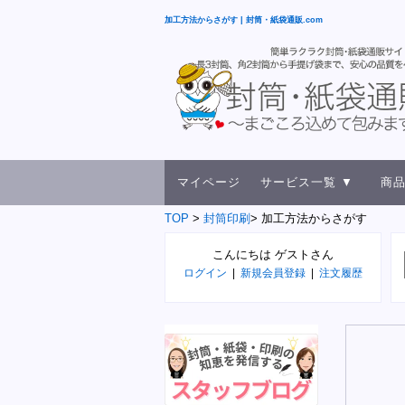
加工方法からさがす | 封筒・紙袋通販.com
マイページ
サービス一覧 ▼
商品
TOP
封筒印刷
加工方法からさがす
こんにちは ゲストさん
ログイン
|
新規会員登録
|
注文履歴