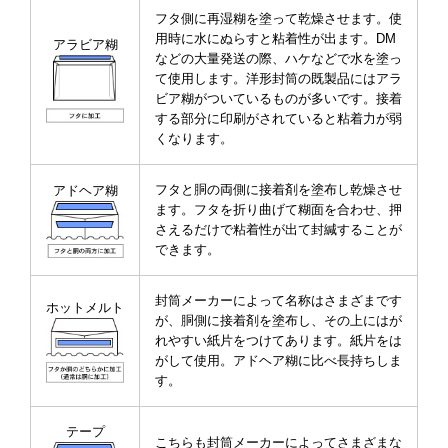
フタ側に再湿糊を塗って乾燥させます。使
用時に水にぬらすと粘着性が出ます。DM
アラビア糊
などの大量発送の際、ハケなどで水を塗っ
て使用します。洋形封筒の既製品にはアラ
ビア糊がついているものが多いです。接着
する部分に印刷がされていると粘着力が弱
くなります。
フタと胴の両側に接着剤を塗布し乾燥させ
アドヘア糊
ます。フタを折り曲げて糊面を合わせ、押
さえるだけで粘着性が出て封緘することが
できます。
封筒メーカーによって名称はさまざまです
ホットメルト
が、胴側に接着剤を塗布し、その上にはが
れやすい紙片をつけてあります。紙片をは
がして使用。アドヘア糊に比べ長持ちしま
す。
テープ
こちらも封筒メーカーによってさまざまな