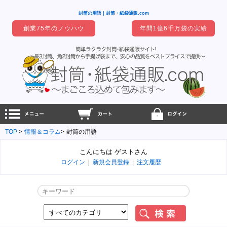
封筒の用語 | 封筒・紙袋通販.com
創業75年のノウハウ
年間1億6千万袋の実績
TOP
情報＆コラム
封筒の用語
こんにちは ゲストさん
ログイン
|
新規会員登録
|
注文履歴