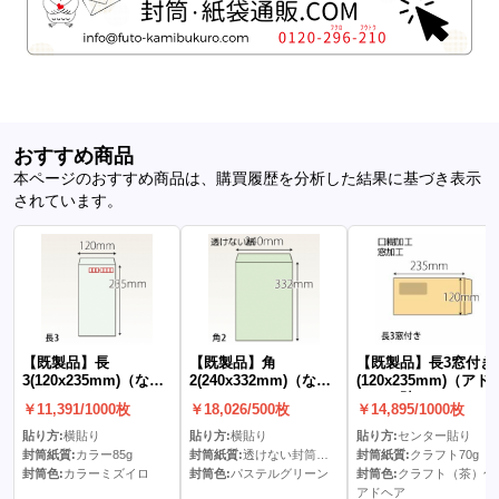
おすすめ商品
本ページのおすすめ商品は、購買履歴を分析した結果に基づき表示
されています。
【既製品】長
【既製品】角
【既製品】長3窓付き
3(120x235mm)（な
2(240x332mm)（な
(120x235mm)（アド
し）
し）
ア）(C貼)
￥11,391/1000枚
￥18,026/500枚
￥14,895/1000枚
貼り方:
横貼り
貼り方:
横貼り
貼り方:
センター貼り
封筒紙質:
カラー85g
封筒紙質:
透けない封筒パステル100g
封筒紙質:
クラフト70g
封筒色:
カラーミズイロ
封筒色:
パステルグリーン
封筒色:
クラフト（茶）色
アドヘア