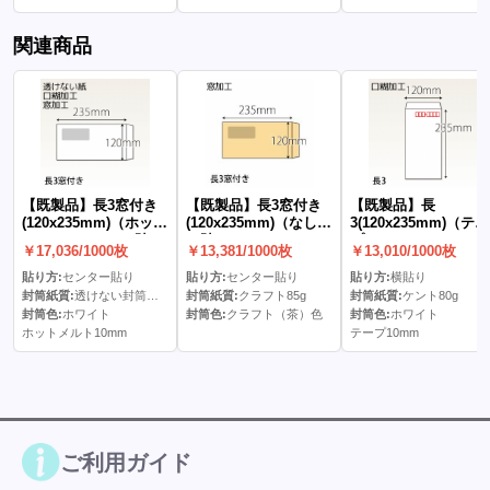
関連商品
【既製品】長3窓付き
【既製品】長3窓付き
【既製品】長
(120x235mm)（ホット
(120x235mm)（なし）
3(120x235mm)（テー
メルト10mm）(C貼)
(C貼)
プ10mm）
￥17,036/1000枚
￥13,381/1000枚
￥13,010/1000枚
貼り方:
センター貼り
貼り方:
センター貼り
貼り方:
横貼り
封筒紙質:
透けない封筒ケント80g
封筒紙質:
クラフト85g
封筒紙質:
ケント80g
封筒色:
ホワイト
封筒色:
クラフト（茶）色
封筒色:
ホワイト
ホットメルト10mm
テープ10mm
ご利用ガイド