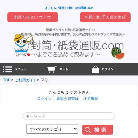
よくあるご質問 | 封筒・紙袋通販.com
創業75年のノウハウ
年間1億6千万袋の実績
TOP
ご利用ガイド
FAQ
こんにちは ゲストさん
ログイン
|
新規会員登録
|
注文履歴