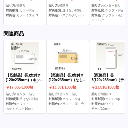
貼り方:
横貼り
貼り方:
横貼り
貼り方:
センター貼り
封筒紙質:
カラー85g
封筒紙質:
透けない封筒パステル100g
封筒紙質:
クラフト70g
封筒色:
カラーミズイロ
封筒色:
パステルグリーン
封筒色:
クラフト（茶）色
アドヘア
関連商品
【既製品】長3窓付き
【既製品】長3窓付き
【既製品】長
(120x235mm)（ホット
(120x235mm)（なし）
3(120x235mm)（テー
メルト10mm）(C貼)
(C貼)
プ10mm）
￥17,036/1000枚
￥13,381/1000枚
￥13,010/1000枚
貼り方:
センター貼り
貼り方:
センター貼り
貼り方:
横貼り
封筒紙質:
透けない封筒ケント80g
封筒紙質:
クラフト85g
封筒紙質:
ケント80g
封筒色:
ホワイト
封筒色:
クラフト（茶）色
封筒色:
ホワイト
ホットメルト10mm
テープ10mm