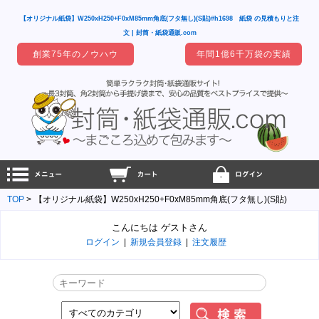
【オリジナル紙袋】W250xH250+F0xM85mm角底(フタ無し)(S貼)#h1698 紙袋 の見積もりと注
文 | 封筒・紙袋通販.com
創業75年のノウハウ
年間1億6千万袋の実績
TOP
【オリジナル紙袋】W250xH250+F0xM85mm角底(フタ無し)(S貼)
こんにちは ゲストさん
ログイン
|
新規会員登録
|
注文履歴