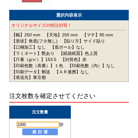
選択内容表示
オリジナルサイズの特注封筒！
【幅】250 mm
【天地】250 mm
【マチ】85 mm
【形状】角底(フタ無し)
【貼り方】サイド貼り
【口糊加工】なし
【底ボール】なし
【ラミネート】艶あり
【紙袋紙質】色上質
【斤量（g/㎡）】153.5
【封筒色】赤
【印刷色数（表裏）】１色
【印刷色数（内）】なし
【印刷データ】郵送
【ＡＲ連携】なし
【発送先】東京都
注文枚数を確定させてください
注文数量
部