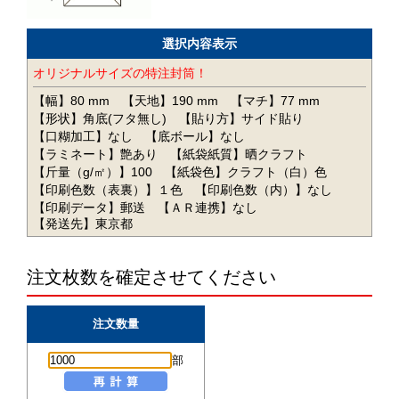
選択内容表示
オリジナルサイズの特注封筒！
【幅】80 mm
【天地】190 mm
【マチ】77 mm
【形状】角底(フタ無し)
【貼り方】サイド貼り
【口糊加工】なし
【底ボール】なし
【ラミネート】艶あり
【紙袋紙質】晒クラフト
【斤量（g/㎡）】100
【紙袋色】クラフト（白）色
【印刷色数（表裏）】１色
【印刷色数（内）】なし
【印刷データ】郵送
【ＡＲ連携】なし
【発送先】東京都
注文枚数を確定させてください
注文数量
部