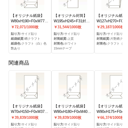
【オリジナル紙袋】
【オリジナル封筒】
【オリジナル紙袋
W80xH190+F0xM77mm
W195xH245+F31封筒
W127xH270+F0x
角底(フタ無し)(S貼)
(15mmテープ)(S貼)
ガゼット(S貼)
￥72,071/1000枚
￥31,544/1000枚
￥29,187/1000枚
貼り方:
サイド貼り
貼り方:
サイド貼り
貼り方:
サイド貼り
紙袋紙質:
晒クラフト
封筒紙質:
上質
封筒紙質:
片艶晒クラ
紙袋色:
クラフト（白）色
封筒色:
ホワイト
封筒色:
クラフト（白
艶あり
15mmテープ
関連商品
【オリジナル紙袋】
【オリジナル紙袋】
【オリジナル紙袋
W70xH150+F0xM37mm
W90xH180+F0xM40mm
W90xH175+F0xM
角底(フタ無し)(S貼)
角底(フタ無し)(S貼)
角底(フタ無し)(S貼
￥39,839/1000枚
￥39,839/1000枚
￥66,374/1000枚
貼り方:
サイド貼り
貼り方:
サイド貼り
貼り方:
サイド貼り