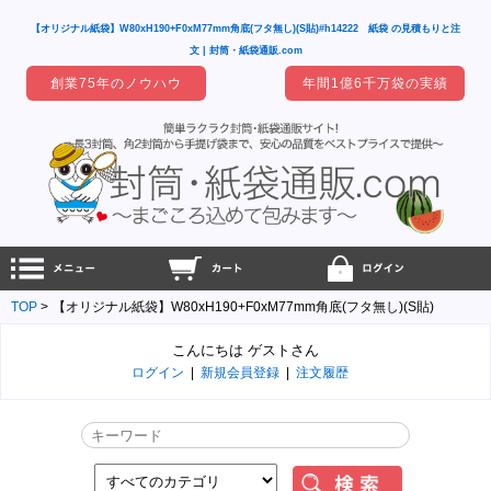
【オリジナル紙袋】W80xH190+F0xM77mm角底(フタ無し)(S貼)#h14222 紙袋 の見積もりと注
文 | 封筒・紙袋通販.com
創業75年のノウハウ
年間1億6千万袋の実績
TOP
【オリジナル紙袋】W80xH190+F0xM77mm角底(フタ無し)(S貼)
こんにちは ゲストさん
ログイン
|
新規会員登録
|
注文履歴