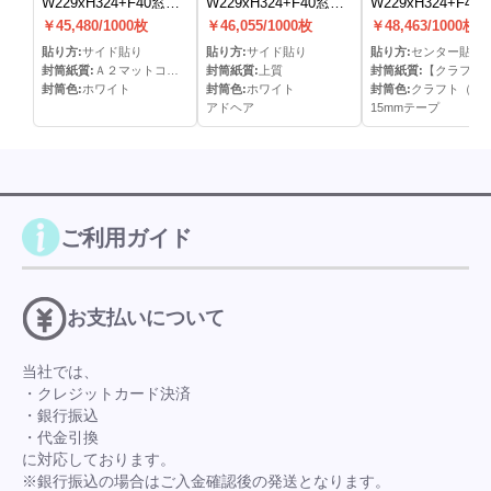
W229xH324+F40窓明
W229xH324+F40窓明
W229xH324+F40
封筒(なし)(S貼)
封筒(アドヘア)(S貼)
封筒(15mmテープ)
￥45,480/1000枚
￥46,055/1000枚
￥48,463/1000枚
貼)
貼り方:
サイド貼り
貼り方:
サイド貼り
貼り方:
センター貼り
封筒紙質:
Ａ２マットコート
封筒紙質:
上質
封筒紙質:
【クラフト（＝半晒クラフト）
封筒色:
ホワイト
封筒色:
ホワイト
封筒色:
クラフト（茶
アドヘア
15mmテープ
ご利用ガイド
お支払いについて
当社では、
・クレジットカード決済
・銀行振込
・代金引換
に対応しております。
※銀行振込の場合はご入金確認後の発送となります。