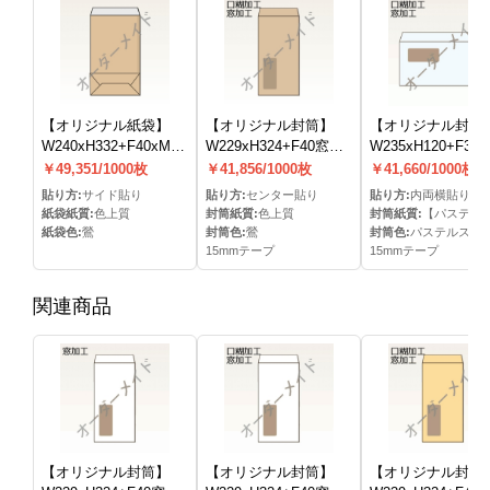
【オリジナル紙袋】
【オリジナル封筒】
【オリジナル封筒
W240xH332+F40xM35mm
W229xH324+F40窓明
W235xH120+F35
保存袋(なし)(S貼)
封筒(15mmテープ)(C
マス貼窓明封筒(15
￥49,351/1000枚
￥41,856/1000枚
￥41,660/1000枚
貼)
テープ)(両横貼)
貼り方:
サイド貼り
貼り方:
センター貼り
貼り方:
内両横貼り
紙袋紙質:
色上質
封筒紙質:
色上質
封筒紙質:
【パステルカラー（＝ハーフトーン
紙袋色:
鶯
封筒色:
鶯
封筒色:
パステルスカ
15mmテープ
15mmテープ
関連商品
【オリジナル封筒】
【オリジナル封筒】
【オリジナル封筒