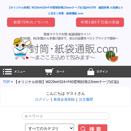
【オリジナル封筒】W229xH324+F40窓明封筒(15mmテープ)(C貼)#h5795 縦型封筒 の見積もり
と注文 | 封筒・紙袋通販.com
創業75年のノウハウ
年間1億6千万袋の実績
TOP
【オリジナル封筒】W229xH324+F40窓明封筒(15mmテープ)(C貼)
こんにちは ゲストさん
ログイン
|
新規会員登録
|
注文履歴