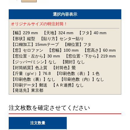
選択内容表示
オリジナルサイズの特注封筒！
【幅】229 mm
【天地】324 mm
【フタ】40 mm
【形状】縦型
【貼り方】センター貼り
【口糊加工】15mmテープ
【糊位置】フタ
【窓】セロファン
【窓幅】100 mm
【窓高さ】60 mm
【窓位置・左から】30 mm
【窓位置・下から】219 mm
【ジッパー/ミシン】なし
【開封】なし
【封筒紙質】色上質
【封筒色】鶯
【斤量（g/㎡）】76.8
【印刷色数（表）】１色
【印刷色数（裏）】なし
【印刷色数（内）】なし
【印刷データ】郵送
【ＡＲ連携】なし
【発送先】東京都
注文枚数を確定させてください
注文数量