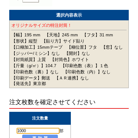
選択内容表示
オリジナルサイズの特注封筒！
【幅】195 mm
【天地】245 mm
【フタ】31 mm
【形状】縦型
【貼り方】サイド貼り
【口糊加工】15mmテープ
【糊位置】フタ
【窓】なし
【ジッパー/ミシン】なし
【開封】なし
【封筒紙質】上質
【封筒色】ホワイト
【斤量（g/㎡）】104.7
【印刷色数（表）】１色
【印刷色数（裏）】なし
【印刷色数（内）】なし
【印刷データ】郵送
【ＡＲ連携】なし
【発送先】東京都
注文枚数を確定させてください
注文数量
部