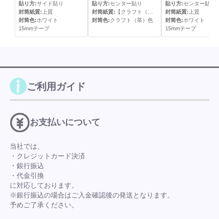
貼)
貼り方:
サイド貼り
貼り方:
センター貼り
貼り方:
センター貼り
封筒紙質:
上質
封筒紙質:
【クラフト（＝半晒クラフト）】
封筒紙質:
上質
封筒色:
ホワイト
封筒色:
クラフト（茶）色
封筒色:
ホワイト
15mmテープ
15mmテープ
ご利用ガイド
お支払いについて
当社では、
・クレジットカード決済
・銀行振込
・代金引換
に対応しております。
※銀行振込の場合はご入金確認後の発送となります。
予めご了承ください。