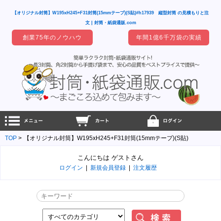
【オリジナル封筒】W195xH245+F31封筒(15mmテープ)(S貼)#h17939 縦型封筒 の見積もりと注
文 | 封筒・紙袋通販.com
創業75年のノウハウ
年間1億6千万袋の実績
TOP
【オリジナル封筒】W195xH245+F31封筒(15mmテープ)(S貼)
こんにちは ゲストさん
ログイン
|
新規会員登録
|
注文履歴