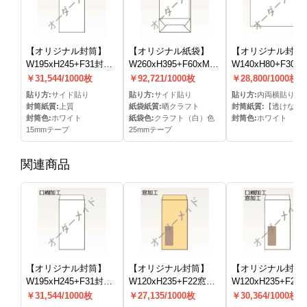
【オリジナル封筒】
【オリジナル紙袋】
【オリジナル封筒
W195xH245+F31封筒
W260xH395+F60xM70mm
W140xH80+F30
(15mmテープ)(S貼)
保存袋(25mmテープ)
ス貼封筒(なし)(両
￥31,544/1000枚
￥92,721/1000枚
￥28,800/1000枚
(S貼)
貼り方:
サイド貼り
貼り方:
サイド貼り
貼り方:
内両横貼り
封筒紙質:
上質
紙袋紙質:
晒クラフト
封筒紙質:
【透けないケント（≒ハーフトーン９９
封筒色:
ホワイト
紙袋色:
クラフト（白）色
封筒色:
ホワイト
15mmテープ
25mmテープ
関連商品
【オリジナル封筒】
【オリジナル封筒】
【オリジナル封筒
W195xH245+F31封筒
W120xH235+F22窓明
W120xH235+F22
(15mmテープ)(S貼)
封筒(なし)(C貼)
封筒(15mmテープ)
￥31,544/1000枚
￥27,135/1000枚
￥30,364/1000枚