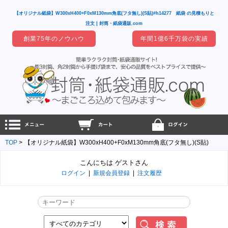
【オリジナル紙袋】W300xH400+F0xM130mm角底(フタ無し)(S貼)#h14277 紙袋 の見積もりと
注文 | 封筒・紙袋通販.com
創業75年のノウハウ
年間1億6千万袋の実績
TOP
【オリジナル紙袋】W300xH400+F0xM130mm角底(フタ無し)(S貼)
こんにちは ゲストさん
ログイン
|
新規会員登録
|
注文履歴