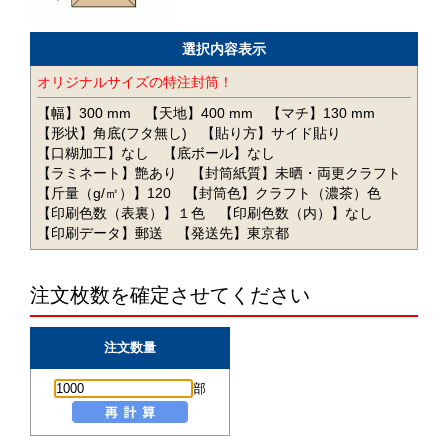
選択内容表示
オリジナルサイズの特注封筒！
【幅】300 mm
【天地】400 mm
【マチ】130 mm
【形状】角底(フタ無し)
【貼り方】サイド貼り
【口糊加工】なし
【底ボール】なし
【ラミネート】艶あり
【封筒紙質】未晒・両更クラフト
【斤量（g/㎡）】120
【封筒色】クラフト（濃茶）色
【印刷色数（表裏）】１色
【印刷色数（内）】なし
【印刷データ】郵送
【発送先】東京都
注文枚数を確定させてください
注文数量
部