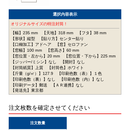
選択内容表示
オリジナルサイズの特注封筒！
【幅】235 mm
【天地】318 mm
【フタ】38 mm
【形状】縦型
【貼り方】センター貼り
【口糊加工】アドヘア
【窓】セロファン
【窓幅】100 mm
【窓高さ】60 mm
【窓位置・左から】20 mm
【窓位置・下から】225 mm
【ジッパー/ミシン】なし
【開封】なし
【封筒紙質】上質
【封筒色】ホワイト
【斤量（g/㎡）】127.9
【印刷色数（表）】１色
【印刷色数（裏）】なし
【印刷色数（内）】なし
【印刷データ】郵送
【ＡＲ連携】なし
【発送先】東京都
注文枚数を確定させてください
注文数量