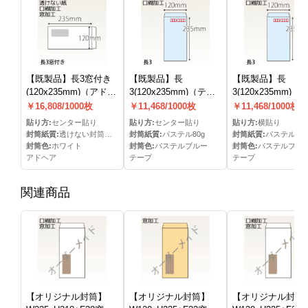
【既製品】長3窓付き
【既製品】長
【既製品】長
(120x235mm)（アドヘ
3(120x235mm)（テー
3(120x235mm)（
ア）(C貼)
プ）(C貼)
プ）
￥16,808/1000枚
￥11,468/1000枚
￥11,468/1000枚
貼り方:
センター貼り
貼り方:
センター貼り
貼り方:
横貼り
封筒紙質:
透けない封筒ケント80g
封筒紙質:
パステル80g
封筒紙質:
パステル80g
封筒色:
ホワイト
封筒色:
パステルブルー
封筒色:
パステルブル
アドヘア
テープ
テープ
関連商品
【オリジナル封筒】
【オリジナル封筒】
【オリジナル封筒