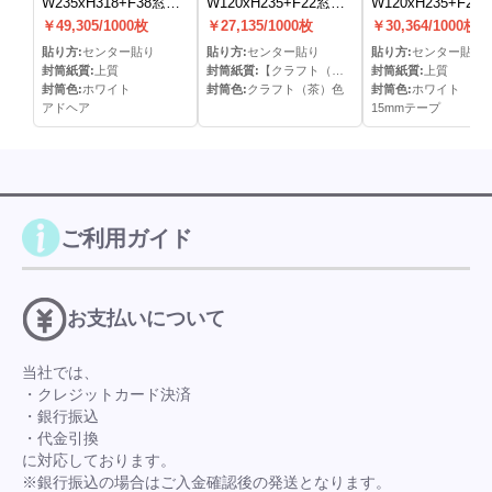
W235xH318+F38窓明
W120xH235+F22窓明
W120xH235+F22
封筒(アドヘア)(C貼)
封筒(なし)(C貼)
封筒(15mmテープ)
￥49,305/1000枚
￥27,135/1000枚
￥30,364/1000枚
貼)
貼り方:
センター貼り
貼り方:
センター貼り
貼り方:
センター貼り
封筒紙質:
上質
封筒紙質:
【クラフト（＝半晒クラフト）】
封筒紙質:
上質
封筒色:
ホワイト
封筒色:
クラフト（茶）色
封筒色:
ホワイト
アドヘア
15mmテープ
ご利用ガイド
お支払いについて
当社では、
・クレジットカード決済
・銀行振込
・代金引換
に対応しております。
※銀行振込の場合はご入金確認後の発送となります。