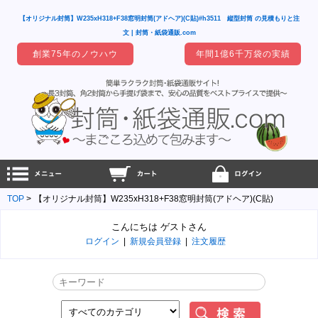
【オリジナル封筒】W235xH318+F38窓明封筒(アドヘア)(C貼)#h3511 縦型封筒 の見積もりと注
文 | 封筒・紙袋通販.com
創業75年のノウハウ
年間1億6千万袋の実績
TOP
【オリジナル封筒】W235xH318+F38窓明封筒(アドヘア)(C貼)
こんにちは ゲストさん
ログイン
|
新規会員登録
|
注文履歴