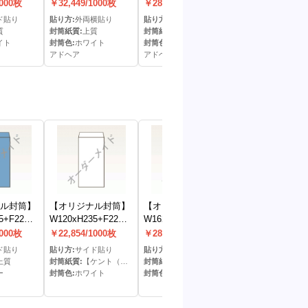
ヘア)(S
カマス貼窓明封筒(ア
明封筒(アドヘア)(C
明封筒(アドヘア)(
1000枚
￥32,449/1000枚
￥28,946/1000枚
￥30,299/1000枚
ドヘア)(両横貼)
貼)
貼)
ド貼り
貼り方:
外両横貼り
貼り方:
センター貼り
貼り方:
センター貼
質
封筒紙質:
上質
封筒紙質:
上質
封筒紙質:
上質
イト
封筒色:
ホワイト
封筒色:
ホワイト
封筒色:
ホワイト
アドヘア
アドヘア
アドヘア
ル封筒】
【オリジナル封筒】
【オリジナル封筒】
【オリジナル封
5+F22封
W120xH235+F22封
W162xH229+F30封
W95xH205+F17
ープ)(S
筒(なし)(S貼)
筒(なし)(C貼)
封筒(なし)(C貼)
1000枚
￥22,854/1000枚
￥28,774/1000枚
￥32,408/1000枚
ド貼り
貼り方:
サイド貼り
貼り方:
センター貼り
貼り方:
センター貼
上質
封筒紙質:
【ケント（≒上質）】
封筒紙質:
上質
封筒紙質:
【パステルカラー（＝ハーフトーン）
ー
封筒色:
ホワイト
封筒色:
ホワイト
封筒色:
パステルクリー