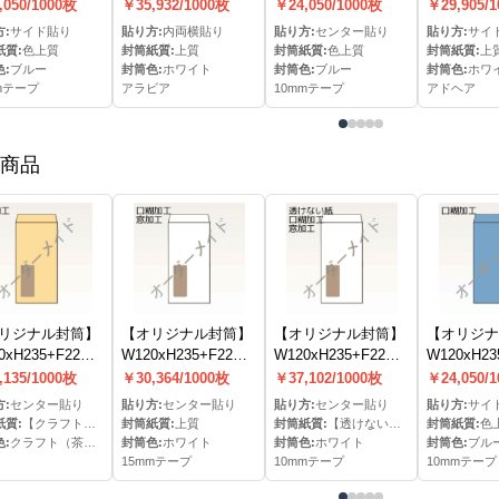
0mmテープ)(S
カマス貼窓明封筒(ア
筒(10mmテープ)(C
明封筒(アド
,050/1000枚
￥35,932/1000枚
￥24,050/1000枚
￥29,905/
ラビア)(両横貼)
貼)
貼)
:
サイド貼り
貼り方:
内両横貼り
貼り方:
センター貼り
貼り方:
サイ
紙質:
色上質
封筒紙質:
上質
封筒紙質:
色上質
封筒紙質:
上
:
ブルー
封筒色:
ホワイト
封筒色:
ブルー
封筒色:
ホワ
mテープ
アラビア
10mmテープ
アドヘア
商品
リジナル封筒】
【オリジナル封筒】
【オリジナル封筒】
【オリジナ
0xH235+F22窓
W120xH235+F22窓
W120xH235+F22窓
W120xH23
筒(なし)(C貼)
明封筒(15mmテー
明封筒(10mmテー
筒(10mmテ
,135/1000枚
￥30,364/1000枚
￥37,102/1000枚
￥24,050/
プ)(C貼)
プ)(C貼)
貼)
:
センター貼り
貼り方:
センター貼り
貼り方:
センター貼り
貼り方:
サイ
紙質:
【クラフト（＝半晒クラフト）】
封筒紙質:
上質
封筒紙質:
【透けないケント（≒ハーフトーン９９）】
封筒紙質:
色
:
クラフト（茶）色
封筒色:
ホワイト
封筒色:
ホワイト
封筒色:
ブル
15mmテープ
10mmテープ
10mmテープ