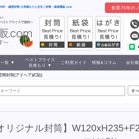
h1987 縦型封筒 の見積もりと注文 | 封筒・紙袋通販.com
創業75年の
ベストプライス
一覧 ▼
ご利用ガイド
情報&コラム
会社概
見積もり ▼
窓明封筒(アドヘア)(C貼)
オリジナル封筒】W120xH235+F