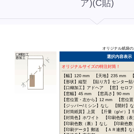
ア)(C貼)
オリジナル紙袋の
選択内容表示
オリジナルサイズの特注封筒！
【幅】120 mm
【天地】235 mm
【
【形状】縦型
【貼り方】センター貼
【口糊加工】アドヘア
【窓】セロフ
【窓幅】45 mm
【窓高さ】90 mm
【窓位置・左から】12 mm
【窓位置
【ジッパー/ミシン】なし
【開封】な
【封筒紙質】上質
【斤量（g/㎡）】5
【封筒色】ホワイト
【印刷色数（表
【印刷色数（裏）】なし
【印刷色数
【印刷データ】郵送
【ＡＲ連携】な