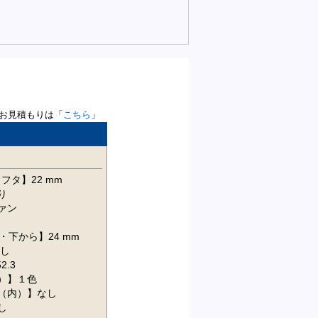
お見積もりは「
こちら
」
フタ】22 mm
り
ァン
・下から】24 mm
し
2.3
）】１色
（内）】なし
し