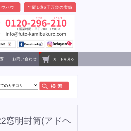
ノウハウ
年間1億6千万袋の実績
要
お問い合わせ
カートを見る
22窓明封筒(アドヘ