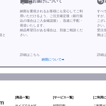
お届けについて
納期を重視されるお客様にも安心してご利
すべ
用いただけるよう、ご注文確定後（銀行振
すが
込の場合はご入金確認後）、迅速に手配・
ござ
発送いたします。
さい
納品希望日がある場合は、別途ご相談くだ
受注
送と
さい。
換は
詳細はこちら
詳細
納期について➡
[商品一覧]
[サービス一覧]
[ご利用
サイズでさがす
封筒印刷
ご利用ガ