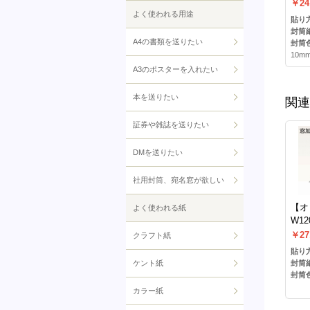
筒(1
￥24
よく使われる用途
貼)
貼り方
封筒
A4の書類を送りたい
封筒色
10m
A3のポスターを入れたい
本を送りたい
関連
証券や雑誌を送りたい
DMを送りたい
社用封筒、宛名窓が欲しい
【オ
よく使われる紙
W12
明封
￥27
クラフト紙
貼り方
ケント紙
封筒
封筒色
カラー紙