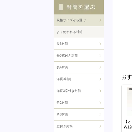
規格サイズから選ぶ
よく使われる封筒
長3封筒
長3窓付き封筒
長4封筒
おす
洋長3封筒
洋長3窓付き封筒
角2封筒
角8封筒
【オ
窓付き封筒
W12