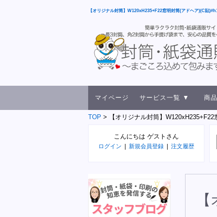
【オリジナル封筒】W120xH235+F22窓明封筒(アドヘア)(C貼)#
マイページ
サービス一覧 ▼
商品
TOP
【オリジナル封筒】W120xH235+F22
こんにちは ゲストさん
ログイン
|
新規会員登録
|
注文履歴
【