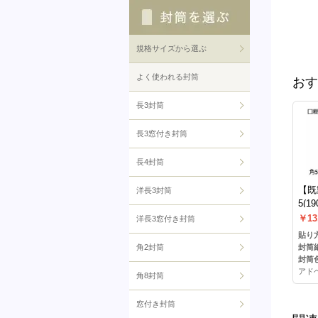
規格サイズから選ぶ
よく使われる封筒
おす
長3封筒
長3窓付き封筒
長4封筒
【既
洋長3封筒
5(1
ドヘ
￥13
洋長3窓付き封筒
貼り方
角2封筒
封筒
封筒色
アド
角8封筒
窓付き封筒