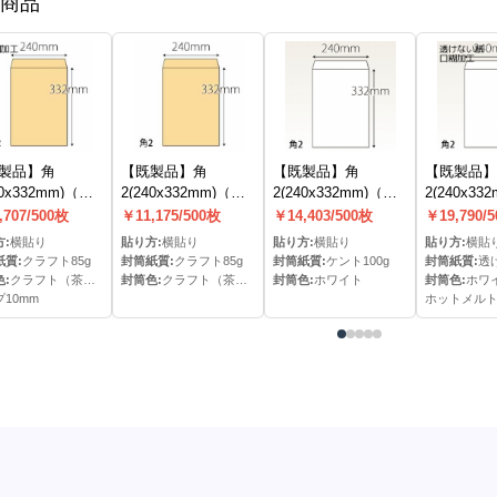
商品
製品】角
【既製品】角
【既製品】角
【既製品】
40x332mm)（テ
2(240x332mm)（な
2(240x332mm)（な
2(240x33
10mm）
し）
し）
ットメルト
,707/500枚
￥11,175/500枚
￥14,403/500枚
￥19,790/
:
横貼り
貼り方:
横貼り
貼り方:
横貼り
貼り方:
横貼
紙質:
クラフト85g
封筒紙質:
クラフト85g
封筒紙質:
ケント100g
封筒紙質:
透けない
:
クラフト（茶）色
封筒色:
クラフト（茶）色
封筒色:
ホワイト
封筒色:
ホワ
10mm
ホットメルト