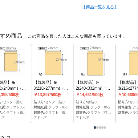
【商品一覧を見る】
すめ商品
この商品を買った人はこんな商品も買っています。
製品】角
【既製品】角
【既製品】角
【既製品】
90x240mm)（ア
3(216x277mm)（ア
2(240x332mm)（ア
3(216x27
ア）(C貼)
ドヘア）(C貼)
ドヘア）
し）(C貼)
,355/500枚
￥13,857/500枚
￥14,631/500枚
￥10,668/
:
センター貼り
貼り方:
センター貼り
貼り方:
横貼り
貼り方:
セン
紙質:
クラフト85g
封筒紙質:
クラフト85g
封筒紙質:
クラフト85g
封筒紙質:
ク
:
クラフト（茶）色
封筒色:
クラフト（茶）色
封筒色:
クラフト（茶）色
封筒色:
クラフ
ヘア
アドヘア
アドヘア