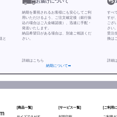
お届けについて
納期を重視されるお客様にも安心してご利
すべ
用いただけるよう、ご注文確定後（銀行振
すが
込の場合はご入金確認後）、迅速に手配・
ござ
発送いたします。
さい
納品希望日がある場合は、別途ご相談くだ
受注
送と
さい。
換は
詳細はこちら
詳細
納期について➡
[商品一覧]
[サービス一覧]
[ご利用
サイズでさがす
封筒印刷
ご利用ガ