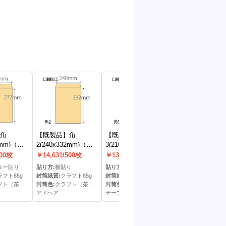
角
【既製品】角
【既製品】角
【既製品】角
7mm)（な
2(240x332mm)（ア
3(216x277mm)（テ
2(240x332mm)
ドヘア）
ープ10mm）(C貼)
ープ10mm）
500枚
￥14,631/500枚
￥13,971/500枚
￥16,028/500枚
ター貼り
貼り方:
横貼り
貼り方:
センター貼り
貼り方:
横貼り
ラフト85g
封筒紙質:
クラフト85g
封筒紙質:
クラフト85g
封筒紙質:
クラフト10
ト（茶）色
封筒色:
クラフト（茶）色
封筒色:
クラフト（茶）色
封筒色:
クラフト（茶）
アドヘア
テープ10mm
テープ10mm