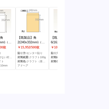
角
【既製品】角
【既製品】角
【既製品】角
2mm)（ホ
2(240x332mm)（ア
6(162x229mm)（な
3(216x277mm)
10mm）
ドヘア）(C貼)
し）(C貼)
ドヘア）(C貼)
500枚
￥15,952/500枚
￥10,859/500枚
￥16,097/500枚
り
貼り方:
センター貼り
貼り方:
センター貼り
貼り方:
センター貼
封筒ケント100g
封筒紙質:
クラフト100g
封筒紙質:
ケント80g
封筒紙質:
ケント100
イト
封筒色:
クラフト（茶）色
封筒色:
ホワイト
封筒色:
ホワイト
10mm
アドヘア
アドヘア