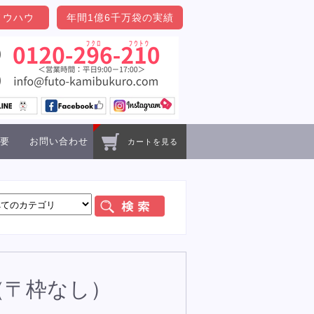
ノウハウ
年間1億6千万袋の実績
要
お問い合わせ
カートを見る
)（〒枠なし）