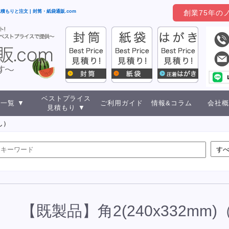
見積もりと注文 | 封筒・紙袋通販.com
創業75年の
ベストプライス
一覧 ▼
ご利用ガイド
情報&コラム
会社概
見積もり ▼
し）
【既製品】角2(240x332mm