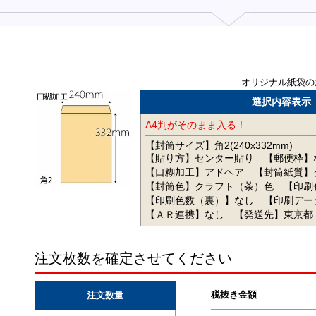
オリジナル紙袋の
選択内容表示
A4判がそのまま入る！
【封筒サイズ】角2(240x332mm)
【貼り方】センター貼り
【郵便枠】
【口糊加工】アドヘア
【封筒紙質】
【封筒色】クラフト（茶）色
【印刷
【印刷色数（裏）】なし
【印刷デー
【ＡＲ連携】なし
【発送先】東京都
注文枚数を確定させてください
税抜き金額
注文数量