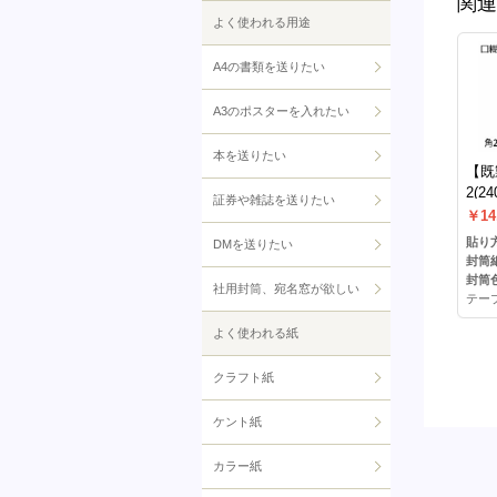
関連
よく使われる用途
A4の書類を送りたい
A3のポスターを入れたい
本を送りたい
【既
2(2
証券や雑誌を送りたい
ープ
￥14
貼り方
DMを送りたい
封筒
封筒色
社用封筒、宛名窓が欲しい
テープ
よく使われる紙
クラフト紙
ケント紙
カラー紙