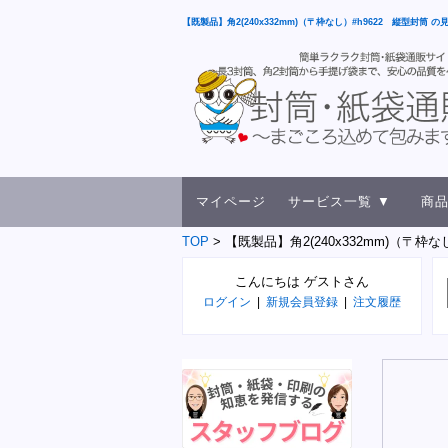
【既製品】角2(240x332mm)（〒枠なし）#h9622 縦型封筒 の
マイページ
サービス一覧 ▼
商品
TOP
【既製品】角2(240x332mm)（〒枠な
こんにちは ゲストさん
ログイン
|
新規会員登録
|
注文履歴