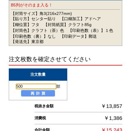
B5判がそのまま入る！
【封筒サイズ】角3(216x277mm)
【貼り方】センター貼り
【口糊加工】アドヘア
【糊位置】フタ
【封筒紙質】クラフト85g
【封筒色】クラフト（茶）色
【印刷色数（表）】１色
【印刷色数（裏）】なし
【印刷データ】郵送
【発送先】東京都
注文枚数を確定させてください
注文数量
部
￥13,857
税抜き金額
￥1,386
消費税
￥15,243
合計金額