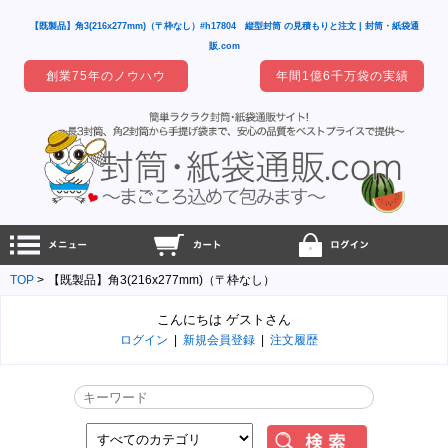
【既製品】角3(216x277mm)（〒枠なし）#h17804 縦型封筒 の見積もりと注文 | 封筒・紙袋通
販.com
創業75年のノウハウ
年間1億6千万袋の実績
TOP
【既製品】角3(216x277mm)（〒枠なし）
こんにちは ゲストさん
ログイン
|
新規会員登録
|
注文履歴