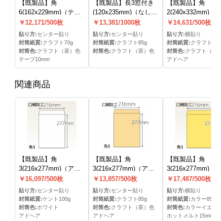
【既製品】角
【既製品】長3窓付き
【既製品】角
6(162x229mm)（テー
(120x235mm)（なし）
2(240x332mm)（
プ10mm）(C貼)
(C貼)
ヘア）
￥12,171/500枚
￥13,381/1000枚
￥14,631/500枚
貼り方:
センター貼り
貼り方:
センター貼り
貼り方:
横貼り
封筒紙質:
クラフト70g
封筒紙質:
クラフト85g
封筒紙質:
クラフト85g
封筒色:
クラフト（茶）色
封筒色:
クラフト（茶）色
封筒色:
クラフト（茶
テープ10mm
アドヘア
関連商品
【既製品】角
【既製品】角
【既製品】角
3(216x277mm)（アド
3(216x277mm)（アド
3(216x277mm)（
ヘア）(C貼)
ヘア）(C貼)
トメルト15mm）
￥16,097/500枚
￥13,857/500枚
￥17,487/500枚
貼り方:
センター貼り
貼り方:
センター貼り
貼り方:
横貼り
封筒紙質:
ケント100g
封筒紙質:
クラフト85g
封筒紙質:
カラー85g
封筒色:
ホワイト
封筒色:
クラフト（茶）色
封筒色:
カラーイエロ
アドヘア
アドヘア
ホットメルト15mm