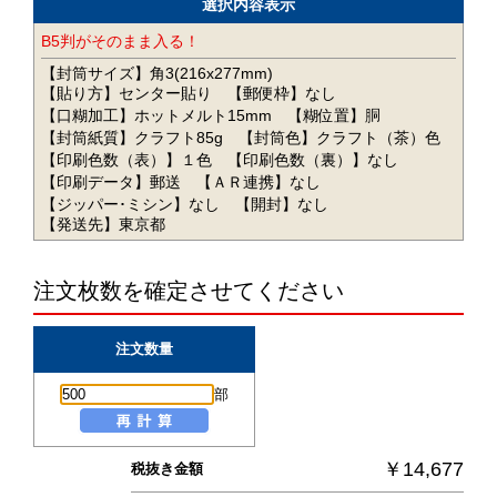
選択内容表示
B5判がそのまま入る！
【封筒サイズ】角3(216x277mm)
【貼り方】センター貼り
【郵便枠】なし
【口糊加工】ホットメルト15mm
【糊位置】胴
【封筒紙質】クラフト85g
【封筒色】クラフト（茶）色
【印刷色数（表）】１色
【印刷色数（裏）】なし
【印刷データ】郵送
【ＡＲ連携】なし
【ジッパー･ミシン】なし
【開封】なし
【発送先】東京都
注文枚数を確定させてください
注文数量
部
￥14,677
税抜き金額