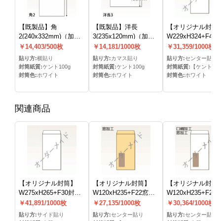
【既製品】角
【既製品】洋長
【オリジナル封筒
2(240x332mm)（加工
3(235x120mm)（加工
W229xH324+F40
なし）
なし）
(なし)(C貼)
￥14,403/500枚
￥14,181/1000枚
￥31,359/1000枚
貼り方:
横貼り
貼り方:
カマス貼り
貼り方:
センター貼り
封筒紙質:
ケント100g
封筒紙質:
ケント100g
封筒紙質:
【ケント（≒上質
封筒色:
ホワイト
封筒色:
ホワイト
封筒色:
ホワイト
関連商品
【オリジナル封筒】
【オリジナル封筒】
【オリジナル封筒
W275xH265+F30封筒
W120xH235+F22窓明
W120xH235+F22
(なし)(S貼)
封筒(なし)(C貼)
封筒(15mmテープ)
￥41,891/1000枚
￥27,135/1000枚
￥30,364/1000枚
貼)
貼り方:
サイド貼り
貼り方:
センター貼り
貼り方:
センター貼り