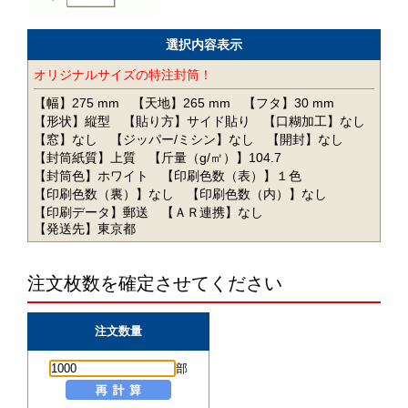
選択内容表示
オリジナルサイズの特注封筒！
【幅】275 mm
【天地】265 mm
【フタ】30 mm
【形状】縦型
【貼り方】サイド貼り
【口糊加工】なし
【窓】なし
【ジッパー/ミシン】なし
【開封】なし
【封筒紙質】上質
【斤量（g/㎡）】104.7
【封筒色】ホワイト
【印刷色数（表）】１色
【印刷色数（裏）】なし
【印刷色数（内）】なし
【印刷データ】郵送
【ＡＲ連携】なし
【発送先】東京都
注文枚数を確定させてください
注文数量
部