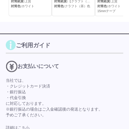
封筒紙質:
上質
封筒紙質:
【クラフト（＝半晒クラフト）】
封筒紙質:
上質
封筒色:
ホワイト
封筒色:
クラフト（茶）色
封筒色:
ホワイト
15mmテープ
ご利用ガイド
お支払いについて
当社では、
・クレジットカード決済
・銀行振込
・代金引換
に対応しております。
※銀行振込の場合はご入金確認後の発送となります。
予めご了承ください。
詳細はこちら