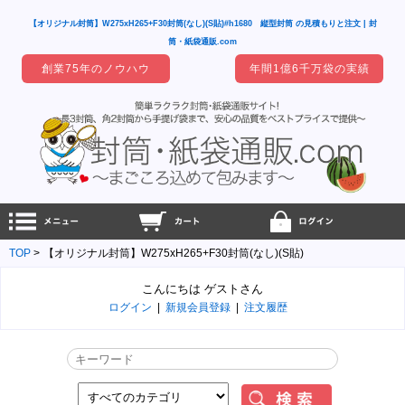
【オリジナル封筒】W275xH265+F30封筒(なし)(S貼)#h1680 縦型封筒 の見積もりと注文 | 封
筒・紙袋通販.com
創業75年のノウハウ
年間1億6千万袋の実績
TOP
【オリジナル封筒】W275xH265+F30封筒(なし)(S貼)
こんにちは ゲストさん
ログイン
|
新規会員登録
|
注文履歴