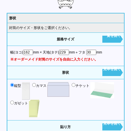
形状
封筒のサイズ・形状をご選択ください。
一覧を開く
規格サイズ
幅(ヨコ)
mm
× 天地(タテ)
mm
＋フタ
mm
※オーダーメイド封筒のサイズを自由に入力ください。
見本を開く
形状
縦型
カマス
チケット
ガゼット
見本を開く
貼り方