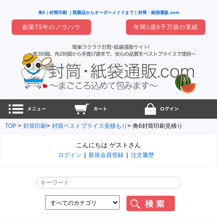
角6｜封筒印刷 ｜既製品からオーダーメイドまで | 封筒・紙袋通販.com
創業75年のノウハウ
年間1億6千万袋の実績
TOP
封筒印刷
封筒ベストプライス見積もり
角6封筒印刷見積り
こんにちは ゲストさん
ログイン
|
新規会員登録
|
注文履歴