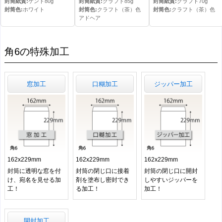
封筒紙質:
ケント80g
封筒紙質:
クラフト85g
封筒紙質:
クラフト70g
封筒色:
ホワイト
封筒色:
クラフト（茶）色
封筒色:
クラフト（茶）色
アドヘア
角6の特殊加工
窓加工
口糊加工
ジッパー加工
162x229mm
162x229mm
162x229mm
封筒に透明な窓を付
封筒の閉じ口に接着
封筒の閉じ口に開封
け、宛名を見せる加
剤を塗布し密封でき
しやすいジッパーを
工！
る加工！
加工！
開封加工