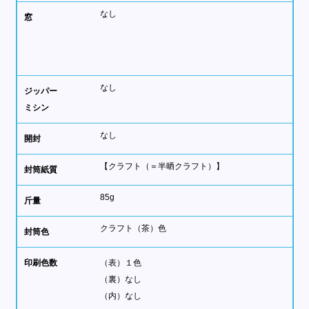
なし
窓
なし
ジッパー
ミシン
なし
開封
【クラフト（＝半晒クラフト）】
封筒紙質
85g
斤量
クラフト（茶）色
封筒色
印刷色数
（表）
１色
（裏）
なし
（内）
なし