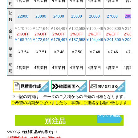
4営業日
4営業日
4営業日
4営業日
4営業日
4営業日
4営業日
期
部
22000
23000
24000
25000
26000
27000
28000
数
￥170,795
￥177,646
￥184,497
￥192,598
￥199,449
￥206,300
￥214,40
金
2%OFF
2%OFF
2%OFF
2%OFF
2%OFF
2%OFF
2%OFF
額
￥165,795
￥172,646
￥179,497
￥187,598
￥194,449
￥201,300
￥209,40
単
￥7.54
￥7.51
￥7.48
￥7.50
￥7.48
￥7.46
￥7.48
価
納
4営業日
4営業日
4営業日
4営業日
4営業日
4営業日
4営業日
期
※上記の納期は、データのご入稿からの最短の日程となります。
ご希望の納期がございましたら、事前にご連絡をお願い致します。
メリット解説
別注品
*28000枚
では別注品がお得です！