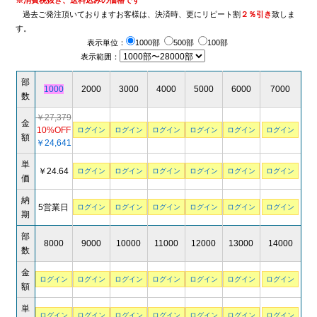
※消費税抜き、送料込みの価格です
過去ご発注頂いておりますお客様は、決済時、更にリピート割
２％引き
致しま
す。
表示単位：
1000部
500部
100部
表示範囲：
部
1000
2000
3000
4000
5000
6000
7000
数
￥27,379
金
10%OFF
ログイン
ログイン
ログイン
ログイン
ログイン
ログイン
額
￥24,641
単
￥24.64
ログイン
ログイン
ログイン
ログイン
ログイン
ログイン
価
納
5営業日
ログイン
ログイン
ログイン
ログイン
ログイン
ログイン
期
部
8000
9000
10000
11000
12000
13000
14000
数
金
ログイン
ログイン
ログイン
ログイン
ログイン
ログイン
ログイン
額
単
ログイン
ログイン
ログイン
ログイン
ログイン
ログイン
ログイン