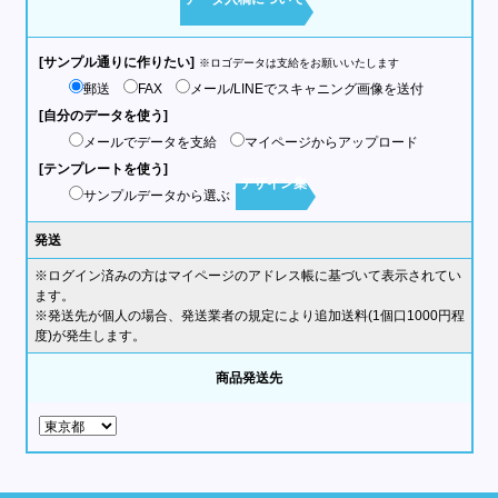
[サンプル通りに作りたい]
※ロゴデータは支給をお願いいたします
郵送
FAX
メール/LINEでスキャニング画像を送付
[自分のデータを使う]
メールでデータを支給
マイページからアップロード
[テンプレートを使う]
デザイン集
サンプルデータから選ぶ
発送
※ログイン済みの方はマイページのアドレス帳に基づいて表示されてい
ます。
※発送先が個人の場合、発送業者の規定により追加送料(1個口1000円程
度)が発生します。
商品発送先