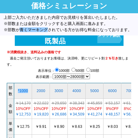
価格シミュレーション
上部ご入力いただきました内容でお見積りを算出いたしました。
※部数または金額をクリックすると購入画面に進みます。
※部数が
青くマーキング
されている方がお得な料金になっております。
メリット解説
既製品
※消費税抜き、送料込みの価格です
過去ご発注頂いておりますお客様は、決済時、更にリピート割
２％引き
致しま
す。
表示単位：
1000部
500部
100部
表示範囲：
部
*1000
2000
3000
4000
5000
6000
7000
数
￥14,170
￥22,022
￥29,650
￥38,343
￥45,859
￥53,157
￥61,018
金
10%OFF
10%OFF
10%OFF
10%OFF
10%OFF
9%OFF
8%OFF
額
￥12,753
￥19,820
￥26,686
￥34,509
￥41,274
￥48,157
￥56,018
単
￥12.75
￥9.91
￥8.90
￥8.63
￥8.25
￥8.03
￥8.00
価