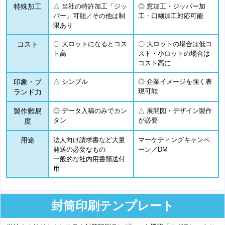
特殊加工
△ 当社の特許加工「ジッ
◎ 窓加工・ジッパー加
パー」可能／その他は制
工・口糊加工対応可能
限あり
コスト
〇 大ロットになるとコス
〇 大ロットの場合は低コ
ト高
スト・小ロットの場合は
コスト高に
印象・ブ
△ シンプル
◎ 企業イメージを強く表
現可能
ランド力
製作難易
◎ データ入稿のみでカン
△ 展開図・デザイン製作
タン
が必要
度
用途
法人向け請求書など大量
マーケティングキャンペ
発送の必要なもの
ーン／DM
一般的な社内用書類送付
用
封筒印刷テンプレート