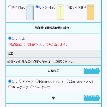
サイド貼り
センター貼り
逆サイド貼り
郵便枠（既製品使用の場合）
なし
あり
※既製品には「郵便枠なし」のみがあります。
加工
封筒への特殊加工が必要な場合は、ご選択ください。
見本を開く
口糊加工
なし
アドヘア
10mmホットメルト
15mmホットメルト
10mmテープ
15mmテープ
見本を開く
窓