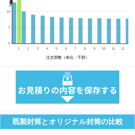
10
5
0
1
2
3
4
5
6
7
8
9
10
11
12
13
注文部数（単位：千部）
既製封筒とオリジナル封筒の比較