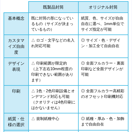
既製品封筒
オリジナル封筒
基本概念
既に封筒の形になってい
紙質、色、サイズが自由
るもの（サイズが決まっ
自在に選べ、1mm単位で
ているもの）
サイズ指定が可能
カスタマ
△ ロゴ・文字などの名入
◎ サイズ・色・デザイ
れ対応可能
ン・加工全て自由自在
イズ自由
度
デザイン
△ 印刷範囲が限定的
◎ 全面フルカラー・裏面
（上下左右10mm程度の
印刷など全面デザインが
表現
印刷できない範囲があり
可能
ます）
印刷
△ 1色・2色印刷設備とオ
◎ 全面フルカラー高精彩
ンデマンド対応も可能
のオフセット印刷機対応
（クオリティは4色印刷に
はかないません）
紙質・仕
△ 規制紙種中心
◎ 紙種・厚み・色・加飾
まで自由自在
様の選択