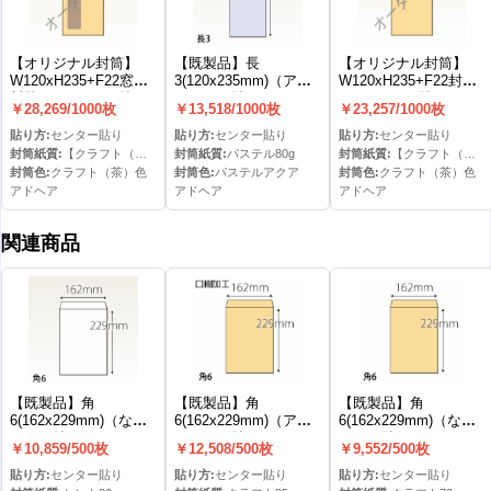
【オリジナル封筒】
【既製品】長
【オリジナル封筒】
W120xH235+F22窓明
3(120x235mm)（アド
W120xH235+F22封筒
封筒(アドヘア)(C貼)
ヘア）(C貼)
(アドヘア)(C貼)
￥28,269/1000枚
￥13,518/1000枚
￥23,257/1000枚
貼り方:
センター貼り
貼り方:
センター貼り
貼り方:
センター貼り
封筒紙質:
【クラフト（＝半晒クラフト）】
封筒紙質:
パステル80g
封筒紙質:
【クラフト（＝半晒クラフト）】
封筒色:
クラフト（茶）色
封筒色:
パステルアクア
封筒色:
クラフト（茶）色
アドヘア
アドヘア
アドヘア
関連商品
【既製品】角
【既製品】角
【既製品】角
6(162x229mm)（な
6(162x229mm)（アド
6(162x229mm)（な
し）(C貼)
ヘア）(C貼)
し）(C貼)
￥10,859/500枚
￥12,508/500枚
￥9,552/500枚
貼り方:
センター貼り
貼り方:
センター貼り
貼り方:
センター貼り