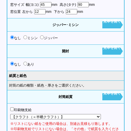
窓サイズ
幅(ヨコ)
mm
高さ(タテ)
mm
窓位置
左から
mm
下から
mm
見本を開く
ジッパー･ミシン
なし
ミシン
ジッパー
見本を開く
開封
なし
あり
紙質と紙色
封筒の紙の種類・紙色・厚さをご選択ください。
見本を開く
封筒紙質
印刷物支給
※リストにない紙をご使用の場合は、別途お見積もり致します。
※印刷物支給でリストにない場合は、「その他」で紙質を入力くださ