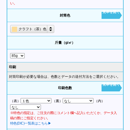
い。
見本を開く
封筒色
クラフト（茶）色
斤量（g/㎡）
印刷
封筒印刷が必要な場合は、色数とデータの送付方法をご選択ください。
見本を開く
印刷色数
（表）
（裏）
（内）
※特色の指定は、ご注文の際にコメント欄へ記入いただくか、データ入
稿の際にご指定ください。
特色(DIC)一覧表はこちら▶