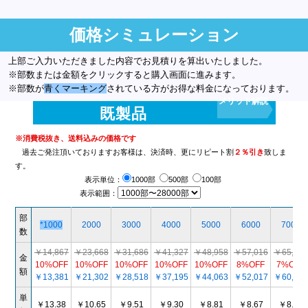
価格シミュレーション
上部ご入力いただきました内容でお見積りを算出いたしました。
※部数または金額をクリックすると購入画面に進みます。
※部数が
青くマーキング
されている方がお得な料金になっております。
メリット解説
既製品
※消費税抜き、送料込みの価格です
過去ご発注頂いておりますお客様は、決済時、更にリピート割
２％引き
致しま
す。
表示単位：
1000部
500部
100部
表示範囲：
部
*1000
2000
3000
4000
5000
6000
7000
数
￥14,867
￥23,668
￥31,686
￥41,327
￥48,958
￥57,016
￥65,625
金
10%OFF
10%OFF
10%OFF
10%OFF
10%OFF
8%OFF
7%OFF
額
￥13,381
￥21,302
￥28,518
￥37,195
￥44,063
￥52,017
￥60,625
単
￥13.38
￥10.65
￥9.51
￥9.30
￥8.81
￥8.67
￥8.66