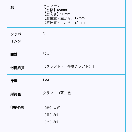
セロファン
窓
【窓幅】45mm
【窓高さ】90mm
【窓位置・左から】12mm
【窓位置・下から】24mm
なし
ジッパー
ミシン
なし
開封
【クラフト（＝半晒クラフト）】
封筒紙質
85g
斤量
クラフト（茶）色
封筒色
印刷色数
（表）
１色
（裏）
なし
（内）
なし