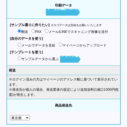
印刷データ
データ入稿について
[サンプル通りに作りたい]
※ロゴデータは支給をお願いいたします
郵送
FAX
メール/LINEでスキャニング画像を送付
[自分のデータを使う]
メールでデータを支給
マイページからアップロード
[テンプレートを使う]
デザイン集
サンプルデータから選ぶ
発送
※ログイン済みの方はマイページのアドレス帳に基づいて表示されてい
ます。
※発送先が個人の場合、発送業者の規定により追加送料(1個口1000円程
度)が発生します。
商品発送先