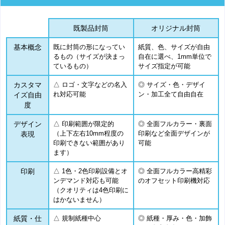
既製品封筒
オリジナル封筒
基本概念
既に封筒の形になってい
紙質、色、サイズが自由
るもの（サイズが決まっ
自在に選べ、1mm単位で
ているもの）
サイズ指定が可能
カスタマ
△ ロゴ・文字などの名入
◎ サイズ・色・デザイ
れ対応可能
ン・加工全て自由自在
イズ自由
度
デザイン
△ 印刷範囲が限定的
◎ 全面フルカラー・裏面
（上下左右10mm程度の
印刷など全面デザインが
表現
印刷できない範囲があり
可能
ます）
印刷
△ 1色・2色印刷設備とオ
◎ 全面フルカラー高精彩
ンデマンド対応も可能
のオフセット印刷機対応
（クオリティは4色印刷に
はかないません）
紙質・仕
△ 規制紙種中心
◎ 紙種・厚み・色・加飾