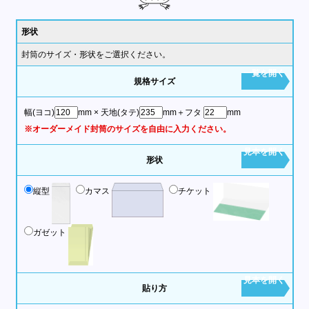
形状
封筒のサイズ・形状をご選択ください。
一覧を開く
規格サイズ
幅(ヨコ)
mm
× 天地(タテ)
mm
＋フタ
mm
※オーダーメイド封筒のサイズを自由に入力ください。
見本を開く
形状
縦型
カマス
チケット
ガゼット
見本を開く
貼り方