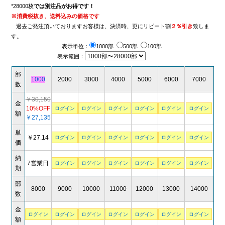
*28000枚
では別注品がお得です！
※消費税抜き、送料込みの価格です
過去ご発注頂いておりますお客様は、決済時、更にリピート割
２％引き
致しま
す。
表示単位：
1000部
500部
100部
表示範囲：
部
1000
2000
3000
4000
5000
6000
7000
数
￥30,150
金
10%OFF
ログイン
ログイン
ログイン
ログイン
ログイン
ログイン
額
￥27,135
単
￥27.14
ログイン
ログイン
ログイン
ログイン
ログイン
ログイン
価
納
7営業日
ログイン
ログイン
ログイン
ログイン
ログイン
ログイン
期
部
8000
9000
10000
11000
12000
13000
14000
数
金
ログイン
ログイン
ログイン
ログイン
ログイン
ログイン
ログイン
額