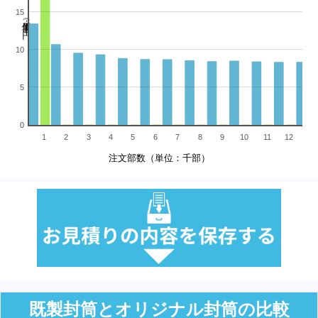
15
単価（単位：円）
10
5
0
1
2
3
4
5
6
7
8
9
10
11
12
13
注文部数（単位：千部）
既製封筒とオリジナル封筒の比較