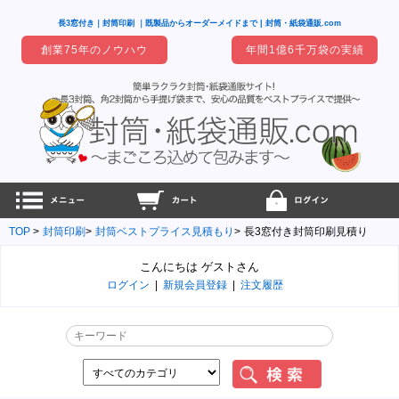
長3窓付き｜封筒印刷 ｜既製品からオーダーメイドまで | 封筒・紙袋通販.com
創業75年のノウハウ
年間1億6千万袋の実績
TOP
封筒印刷
封筒ベストプライス見積もり
長3窓付き封筒印刷見積り
こんにちは ゲストさん
ログイン
|
新規会員登録
|
注文履歴