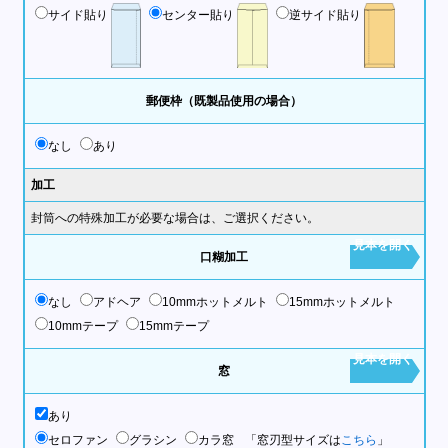
サイド貼り
センター貼り
逆サイド貼り
郵便枠（既製品使用の場合）
なし
あり
加工
封筒への特殊加工が必要な場合は、ご選択ください。
見本を開く
口糊加工
なし
アドヘア
10mmホットメルト
15mmホットメルト
10mmテープ
15mmテープ
見本を開く
窓
あり
セロファン
グラシン
カラ窓
「窓刃型サイズは
こちら
」