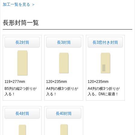
加工一覧を見る ＞
長形封筒一覧
長2封筒
長3封筒
長3窓付き封筒
119×277mm
120×235mm
120×235mm
B5判の縦2つ折りが
A4判の横3つ折りが
A4判の横3つ折りが
入る！
入る！
入る。DMに最適！
長4封筒
長40封筒