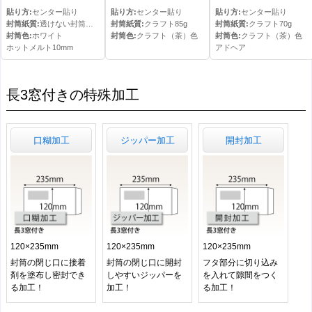
貼り方:
センター貼り
貼り方:
センター貼り
貼り方:
センター貼り
封筒紙質:
透けない封筒ケント80g
封筒紙質:
クラフト85g
封筒紙質:
クラフト70g
封筒色:
ホワイト
封筒色:
クラフト（茶）色
封筒色:
クラフト（茶）色
ホットメルト10mm
アドヘア
長3窓付きの特殊加工
口糊加工
ジッパー加工
開封加工
120×235mm
120×235mm
120×235mm
封筒の閉じ口に接着
封筒の閉じ口に開封
フタ部分に切り込み
剤を塗布し密封でき
しやすいジッパーを
を入れて隙間をつく
る加工！
加工！
る加工！