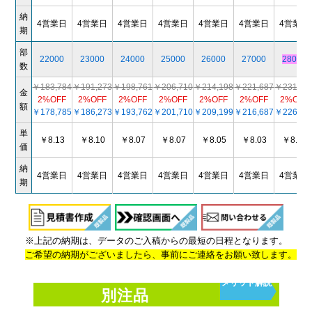
納
4営業日
4営業日
4営業日
4営業日
4営業日
4営業日
4営業日
期
部
22000
23000
24000
25000
26000
27000
28000
数
￥183,784
￥191,273
￥198,761
￥206,710
￥214,198
￥221,687
￥231,36
金
2%OFF
2%OFF
2%OFF
2%OFF
2%OFF
2%OFF
2%OFF
額
￥178,785
￥186,273
￥193,762
￥201,710
￥209,199
￥216,687
￥226,36
単
￥8.13
￥8.10
￥8.07
￥8.07
￥8.05
￥8.03
￥8.08
価
納
4営業日
4営業日
4営業日
4営業日
4営業日
4営業日
4営業日
期
※上記の納期は、データのご入稿からの最短の日程となります。
ご希望の納期がございましたら、事前にご連絡をお願い致します。
メリット解説
別注品