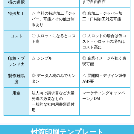
まで自由自在
様の選択
特殊加工
△ 当社の特許加工「ジッ
◎ 窓加工・ジッパー加
パー」可能／その他は制
工・口糊加工対応可能
限あり
コスト
〇 大ロットになるとコス
〇 大ロットの場合は低コ
ト高
スト・小ロットの場合は
コスト高に
印象・ブ
△ シンプル
◎ 企業イメージを強く表
現可能
ランド力
製作難易
◎ データ入稿のみでカン
△ 展開図・デザイン製作
タン
が必要
度
用途
法人向け請求書など大量
マーケティングキャンペ
発送の必要なもの
ーン／DM
一般的な社内用書類送付
用
封筒印刷テンプレート