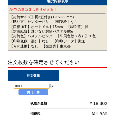
選択内容表示
A4判のヨコ３つ折りが入る！
【封筒サイズ】長3窓付き(120x235mm)
【貼り方】センター貼り
【郵便枠】なし
【口糊加工】ホットメルト15mm
【糊位置】胴
【封筒紙質】透けない封筒パステル80g
【封筒色】パステルピンク
【印刷色数（表）】１色
【印刷色数（裏）】なし
【印刷データ】郵送
【ＡＲ連携】なし
【発送先】東京都
注文枚数を確定させてください
注文数量
部
￥18,302
税抜き金額
￥1,830
消費税