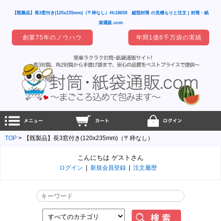
【既製品】長3窓付き(120x235mm)（〒枠なし）#h18659 縦型封筒 の見積もりと注文 | 封筒・紙
袋通販.com
創業75年のノウハウ
年間1億6千万袋の実績
TOP
【既製品】長3窓付き(120x235mm)（〒枠なし）
こんにちは ゲストさん
ログイン
|
新規会員登録
|
注文履歴