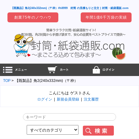
【既製品】角2(240x332mm)（〒枠）#h8999 封筒 の見積もりと注文 | 封筒・紙袋通販.com
創業75年のノウハウ
年間1億6千万袋の実績
TOP
【既製品】角2(240x332mm)（〒枠）
こんにちは ゲストさん
ログイン
|
新規会員登録
|
注文履歴