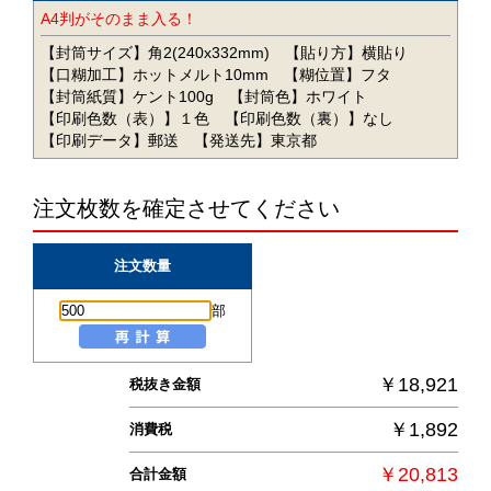
A4判がそのまま入る！
【封筒サイズ】角2(240x332mm)
【貼り方】横貼り
【口糊加工】ホットメルト10mm
【糊位置】フタ
【封筒紙質】ケント100g
【封筒色】ホワイト
【印刷色数（表）】１色
【印刷色数（裏）】なし
【印刷データ】郵送
【発送先】東京都
注文枚数を確定させてください
注文数量
部
￥18,921
税抜き金額
￥1,892
消費税
￥20,813
合計金額