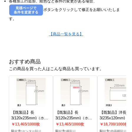
各種加工の追加、紙色など条件の変更がある場合、
ボタンをクリックして修正をお願いいたしま
す。
【商品一覧を見る】
おすすめ商品
この商品を買った人はこんな商品も買っています。
【既製品】長
【既製品】長
【既製品】洋長
3(120x235mm)（ホッ
3(120x235mm)（ホッ
3(235x120mm)（
トメルト10mm）(C貼)
トメルト10mm）
トメルト10mm）(
￥13,465/1000枚
￥13,465/1000枚
￥18,700/1000枚
貼)
貼り方:
センター貼り
貼り方:
横貼り
貼り方:
内両横貼り