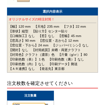
選択内容表示
オリジナルサイズの特注封筒！
【幅】120 mm
【天地】235 mm
【フタ】22 mm
【形状】縦型
【貼り方】センター貼り
【口糊加工】なし
【窓】なし
【窓幅】45 mm
【窓高さ】90 mm
【窓位置・左から】12 mm
【窓位置・下から】24 mm
【ジッパー/ミシン】なし
【開封】なし
【封筒紙質】未晒・両更クラフト
【封筒色】クラフト（濃茶）色
【斤量（g/㎡）】80
【印刷色数（表）】１色
【印刷色数（裏）】なし
【印刷色数（内）】なし
【印刷データ】郵送
【ＡＲ連携】なし
【発送先】東京都
注文枚数を確定させてください
注文数量