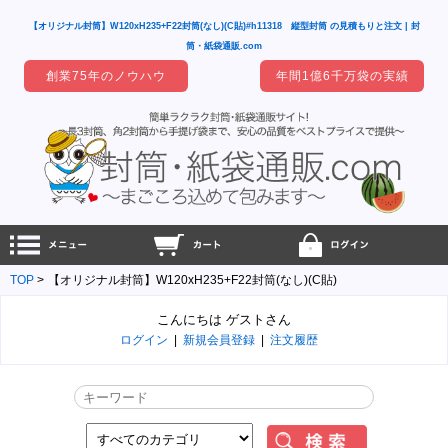
【オリジナル封筒】W120xH235+F22封筒(なし)(C貼)#h11318 縦型封筒 の見積もりと注文 | 封
筒・紙袋通販.com
創業75年のノウハウ
年間1億6千万袋の実績
TOP
【オリジナル封筒】W120xH235+F22封筒(なし)(C貼)
こんにちは ゲストさん
ログイン
|
新規会員登録
|
注文履歴