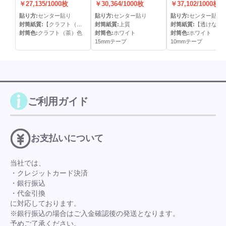
封筒(なし)(C貼)
封筒(15mmテープ)(C
封筒(10mmテープ)
￥27,135/1000枚
￥30,364/1000枚
￥37,102/1000枚
貼)
貼)
貼り方:
センター貼り
貼り方:
センター貼り
貼り方:
センター貼り
封筒紙質:
【クラフト（＝半晒クラフト）】
封筒紙質:
上質
封筒紙質:
【透けないケント（≒ハーフトーン９９
封筒色:
クラフト（茶）色
封筒色:
ホワイト
封筒色:
ホワイト
15mmテープ
10mmテープ
ご利用ガイド
お支払いについて
当社では、
・クレジットカード決済
・銀行振込
・代金引換
に対応しております。
※銀行振込の場合はご入金確認後の発送となります。
予めご了承ください。