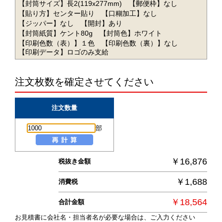
【封筒サイズ】長2(119x277mm)
【郵便枠】なし
【貼り方】センター貼り
【口糊加工】なし
【ジッパー】なし
【開封】あり
【封筒紙質】ケント80g
【封筒色】ホワイト
【印刷色数（表）】１色
【印刷色数（裏）】なし
【印刷データ】ロゴのみ支給
注文枚数を確定させてください
注文数量
部
￥16,876
税抜き金額
￥1,688
消費税
￥18,564
合計金額
お見積書に会社名・担当者名が必要な場合は、ご入力ください