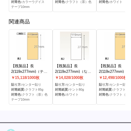
封筒色:
カラーウグイス
封筒色:
クラフト（茶）色
封筒色:
ホワイト
テープ10mm
関連商品
【既製品】長
【既製品】長
【既製品】長
2(119x277mm)（テー
2(119x277mm)（な
2(119x277mm)（
プ10mm）(C貼)
し）(C貼)
し）(C貼)
￥15,118/1000枚
￥14,028/1000枚
￥12,498/1000枚
貼り方:
センター貼り
貼り方:
センター貼り
貼り方:
センター貼り
封筒紙質:
クラフト85g
封筒紙質:
ケント80g
封筒紙質:
クラフト85g
封筒色:
クラフト（茶）色
封筒色:
ホワイト
封筒色:
クラフト（茶
テープ10mm