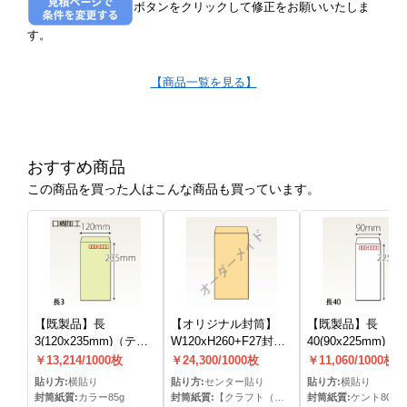
ボタンをクリックして修正をお願いいたしま
す。
【商品一覧を見る】
おすすめ商品
この商品を買った人はこんな商品も買っています。
【既製品】長
【オリジナル封筒】
【既製品】長
3(120x235mm)（テー
W120xH260+F27封筒
40(90x225mm)（
プ10mm）
(なし)(C貼)
し）
￥13,214/1000枚
￥24,300/1000枚
￥11,060/1000枚
貼り方:
横貼り
貼り方:
センター貼り
貼り方:
横貼り
封筒紙質:
カラー85g
封筒紙質:
【クラフト（＝半晒クラフト）】
封筒紙質:
ケント80g