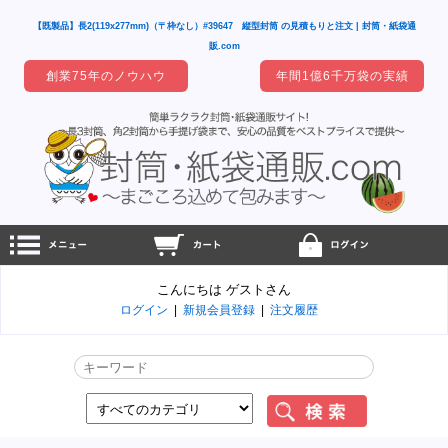
【既製品】長2(119x277mm)（〒枠なし）#39647 縦型封筒 の見積もりと注文 | 封筒・紙袋通
販.com
創業75年のノウハウ
年間1億6千万袋の実績
こんにちは ゲストさん
ログイン
|
新規会員登録
|
注文履歴