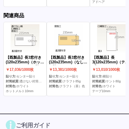
アドヘア
関連商品
【既製品】長3窓付き
【既製品】長3窓付き
【既製品】長
(120x235mm)（ホット
(120x235mm)（なし）
3(120x235mm)（テー
メルト10mm）(C貼)
(C貼)
プ10mm）
￥17,036/1000枚
￥13,381/1000枚
￥13,010/1000枚
貼り方:
センター貼り
貼り方:
センター貼り
貼り方:
横貼り
封筒紙質:
透けない封筒ケント80g
封筒紙質:
クラフト85g
封筒紙質:
ケント80g
封筒色:
ホワイト
封筒色:
クラフト（茶）色
封筒色:
ホワイト
ホットメルト10mm
テープ10mm
ご利用ガイド