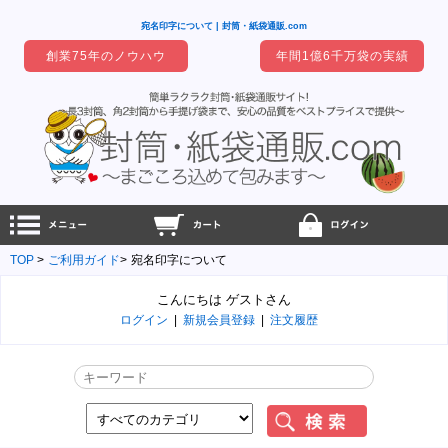
宛名印字について | 封筒・紙袋通販.com
創業75年のノウハウ
年間1億6千万袋の実績
TOP
ご利用ガイド
宛名印字について
こんにちは ゲストさん
ログイン
|
新規会員登録
|
注文履歴