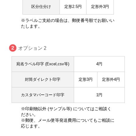
区分仕分け
定形2.5円
定形外3円
※ラベルご支給の場合は、郵便番号順でお願いい
たします。
オプション 2
宛名ラベル印字 (Excel,csv等)
4円
封筒ダイレクト印字
定形3円
定形外4円
カスタマバーコード印字
1円
※印刷物以外 (サンプル等) についてはご相談く
ださい。
※郵便、メール便等発送費用についてもご相談に
応じます。