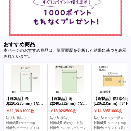
おすすめ商品
本ページのおすすめ商品は、購買履歴を分析した結果に基づき表示
されています。
【既製品】長
【既製品】角
【既製品】長3窓付き
3(120x235mm)（な
2(240x332mm)（な
(120x235mm)（アド
し）
し）
ア）(C貼)
￥11,391/1000枚
￥18,026/500枚
￥14,895/1000枚
貼り方:
横貼り
貼り方:
横貼り
貼り方:
センター貼り
封筒紙質:
カラー85g
封筒紙質:
透けない封筒パステル100g
封筒紙質:
クラフト70g
封筒色:
カラーミズイロ
封筒色:
パステルグリーン
封筒色:
クラフト（茶）色