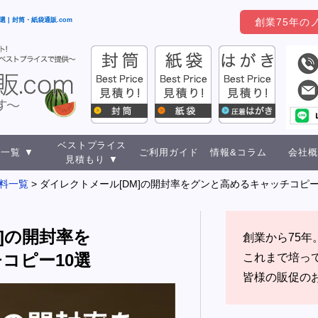
 | 封筒・紙袋通販.com
創業75年の
ベストプライス
一覧 ▼
ご利用ガイド
情報&コラム
会社概
見積もり ▼
料一覧
ダイレクトメール[DM]の開封率をグンと高めるキャッチコピー
]の開封率を
創業から75年
コピー10選
これまで培っ
皆様の販促の