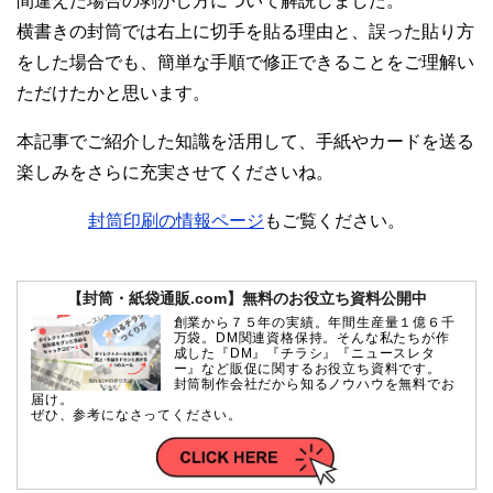
間違えた場合の剥がし方について解説しました。
横書きの封筒では右上に切手を貼る理由と、誤った貼り方
をした場合でも、簡単な手順で修正できることをご理解い
ただけたかと思います。
本記事でご紹介した知識を活用して、手紙やカードを送る
楽しみをさらに充実させてくださいね。
封筒印刷の情報ページ
もご覧ください。
【封筒・紙袋通販.com】無料のお役立ち資料公開中
創業から７５年の実績。年間生産量１億６千
万袋。DM関連資格保持。そんな私たちが作
成した『DM』『チラシ』『ニュースレタ
ー』など販促に関するお役立ち資料です。
封筒制作会社だから知るノウハウを無料でお
届け。
ぜひ、参考になさってください。