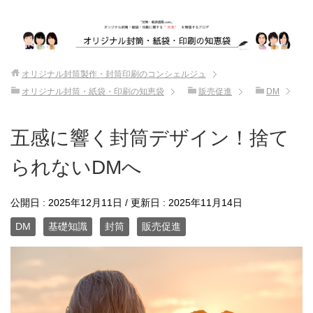
オリジナル封筒製作・封筒印刷のコンシェルジュ
オリジナル封筒・紙袋・印刷の知恵袋
販売促進
DM
五感に響く封筒デザイン！捨て
られないDMへ
公開日 :
2025年12月11日
/ 更新日 :
2025年11月14日
DM
基礎知識
封筒
販売促進