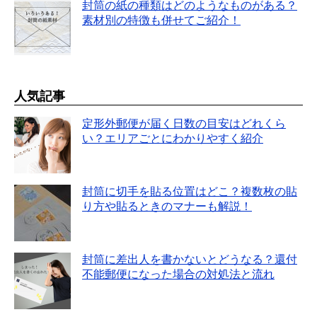
封筒の紙の種類はどのようなものがある？
素材別の特徴も併せてご紹介！
人気記事
定形外郵便が届く日数の目安はどれくら
い？エリアごとにわかりやすく紹介
封筒に切手を貼る位置はどこ？複数枚の貼
り方や貼るときのマナーも解説！
封筒に差出人を書かないとどうなる？還付
不能郵便になった場合の対処法と流れ