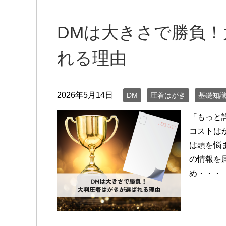
DMは大きさで勝負
れる理由
2026年5月14日
DM
圧着はがき
基礎知
「もっと
コストは
は頭を悩
の情報を
め・・・