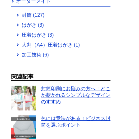
オーダーメイド
封筒
(127)
はがき
(3)
圧着はがき
(3)
大判（A4）圧着はがき
(1)
加工技術
(6)
関連記事
封筒印刷にお悩みの方へ！どこ
か惹かれるシンプルなデザイン
のすすめ
色には意味がある！ビジネス封
筒を選ぶポイント