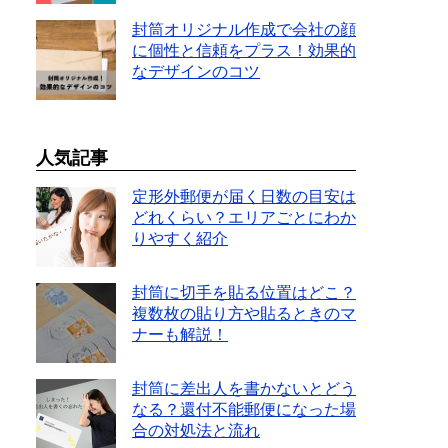
封筒オリジナル作成で会社の顔
に個性と信頼をプラス！効果的
なデザインのコツ
人気記事
定形外郵便が届く日数の目安は
どれくらい？エリアごとにわか
りやすく紹介
封筒に切手を貼る位置はどこ？
複数枚の貼り方や貼るときのマ
ナーも解説！
封筒に差出人を書かないとどう
なる？還付不能郵便になった場
合の対処法と流れ