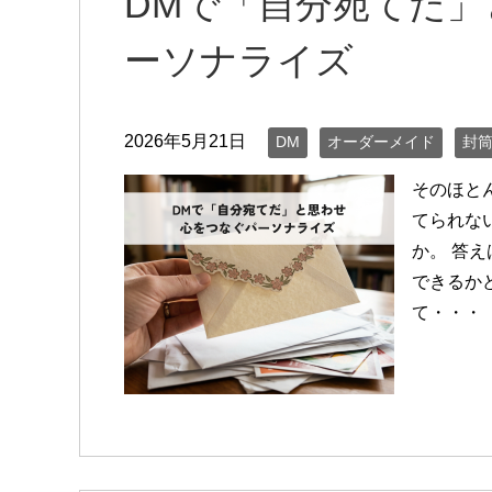
DMで「自分宛てだ
ーソナライズ
2026年5月21日
DM
オーダーメイド
封
そのほと
てられな
か。 答
できるか
て・・・