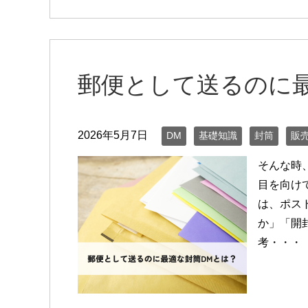
郵便として送るのに
2026年5月7日
DM
基礎知識
封筒
販
そんな時
目を向け
は、ポス
か」「開
考・・・