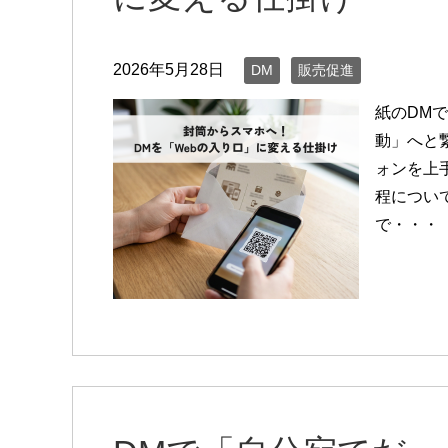
2026年5月28日
DM
販売促進
紙のDM
動」へと
ォンを上
程につい
で・・・