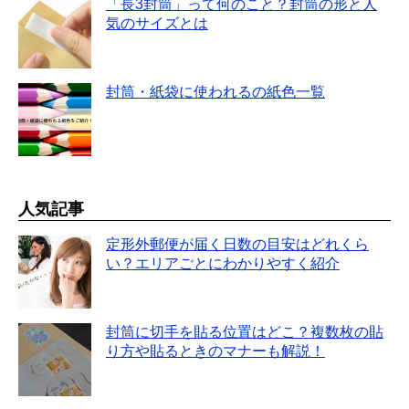
「長3封筒」って何のこと？封筒の形と人
気のサイズとは
封筒・紙袋に使われるの紙色一覧
人気記事
定形外郵便が届く日数の目安はどれくら
い？エリアごとにわかりやすく紹介
封筒に切手を貼る位置はどこ？複数枚の貼
り方や貼るときのマナーも解説！