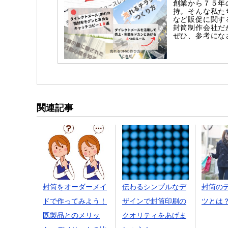
創業から７５年
持。そんな私た
など販促に関す
封筒制作会社だ
ぜひ、参考にな
関連記事
封筒をオーダーメイ
伝わるシンプルなデ
封筒の
ドで作ってみよう！
ザインで封筒印刷の
ツとは
既製品とのメリッ
クオリティをあげま