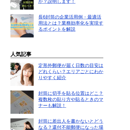
か？説明します！
長6封筒の企業活用例・最適活
用法とは？業務効率化を実現す
るポイントを解説
人気記事
定形外郵便が届く日数の目安は
どれくらい？エリアごとにわか
りやすく紹介
封筒に切手を貼る位置はどこ？
複数枚の貼り方や貼るときのマ
ナーも解説！
封筒に差出人を書かないとどう
なる？還付不能郵便になった場