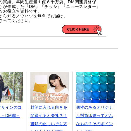
の実績。年間生産量１億６千万袋。DM関連資格保
ちが作成した『DM』『チラシ』『ニュースレター』
るお役立ち資料です。
から知るノウハウを無料でお届け。
さってください。
個性のあるオリジナ
デザインのコ
封筒に入れる向きを
ル封筒印刷ってどん
？－DM編－
間違えると失礼？！
なもの？そのポイン
書類の正しい折り方