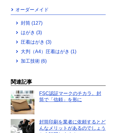
オーダーメイド
封筒
(127)
はがき
(3)
圧着はがき
(3)
大判（A4）圧着はがき
(1)
加工技術
(6)
関連記事
FSC認証マークのチカラ。封
筒で「信頼」を形に
封筒印刷を業者に依頼するとど
んなメリットがあるのでしょう