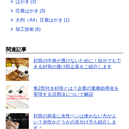
はがき
(3)
圧着はがき
(3)
大判（A4）圧着はがき
(1)
加工技術
(6)
関連記事
封筒の中身が透けないために！自分でもで
きる封筒の透け防止策をご紹介します
角2窓付き封筒とは？企業の業務効率化を
実現する活用法について解説
封筒の宛名に水性ペンは使わない方がよ
い？水性かどうかの見分け方も紹介しま
す！