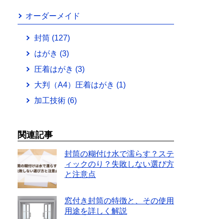
オーダーメイド
封筒
(127)
はがき
(3)
圧着はがき
(3)
大判（A4）圧着はがき
(1)
加工技術
(6)
関連記事
封筒の糊付け水で濡らす？ステ
ィックのり？失敗しない選び方
と注意点
窓付き封筒の特徴と、その使用
用途を詳しく解説