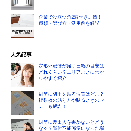
企業で役立つ角2窓付き封筒！
種類・選び方・活用例を解説
人気記事
定形外郵便が届く日数の目安は
どれくらい？エリアごとにわか
りやすく紹介
封筒に切手を貼る位置はどこ？
複数枚の貼り方や貼るときのマ
ナーも解説！
封筒に差出人を書かないとどう
なる？還付不能郵便になった場