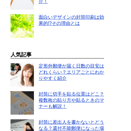
介！
面白いデザインの封筒印刷は効
果的!?その理由とは
人気記事
定形外郵便が届く日数の目安は
どれくらい？エリアごとにわか
りやすく紹介
封筒に切手を貼る位置はどこ？
複数枚の貼り方や貼るときのマ
ナーも解説！
封筒に差出人を書かないとどう
なる？還付不能郵便になった場