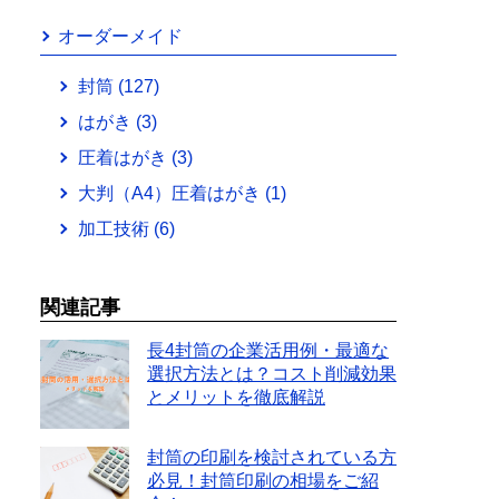
オーダーメイド
封筒
(127)
はがき
(3)
圧着はがき
(3)
大判（A4）圧着はがき
(1)
加工技術
(6)
関連記事
長4封筒の企業活用例・最適な
選択方法とは？コスト削減効果
とメリットを徹底解説
封筒の印刷を検討されている方
必見！封筒印刷の相場をご紹